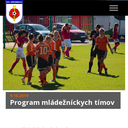
Toggle
navigat
9.10.2019
Program mládežníckych tímov