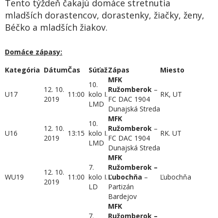
Tento týždeň čakajú domáce stretnutia
mladších dorastencov, dorastenky, žiačky, ženy,
Béčko a mladších žiakov.
Domáce zápasy:
Kategória
Dátum
Čas
Súťaž
Zápas
Miesto
MFK
10.
12. 10.
Ružombero
k
–
U17
11:00
kolo I.
RK, UT
2019
FC DAC 1904
LMD
Dunajská Streda
MFK
10.
12. 10.
Ružomberok
–
U16
13:15
kolo I.
RK. UT
2019
FC DAC 1904
LMD
Dunajská Streda
MFK
7.
Ružomberok –
12. 10.
WU19
11:00
kolo I.
Ľubochňa
–
Ľubochňa
2019
LD
Partizán
Bardejov
MFK
7.
Ružomberok –