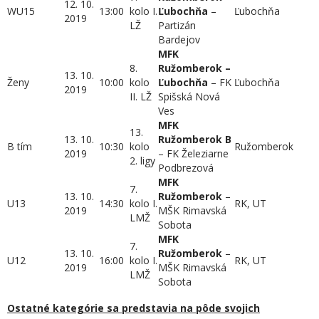
12. 10.
WU15
13:00
kolo I.
Ľubochňa
–
Ľubochňa
2019
LŽ
Partizán
Bardejov
MFK
8.
Ružomberok –
13. 10.
Ženy
10:00
kolo
Ľubochňa
– FK
Ľubochňa
2019
II. LŽ
Spišská Nová
Ves
MFK
13.
13. 10.
Ružomberok B
B tím
10:30
kolo
Ružomberok
2019
– FK Železiarne
2. ligy
Podbrezová
MFK
7.
13. 10.
Ružomberok
–
U13
14:30
kolo I.
RK, UT
2019
MŠK Rimavská
LMŽ
Sobota
MFK
7.
13. 10.
Ružomberok
–
U12
16:00
kolo I.
RK, UT
2019
MŠK Rimavská
LMŽ
Sobota
Ostatné kategórie sa predstavia na pôde svojich