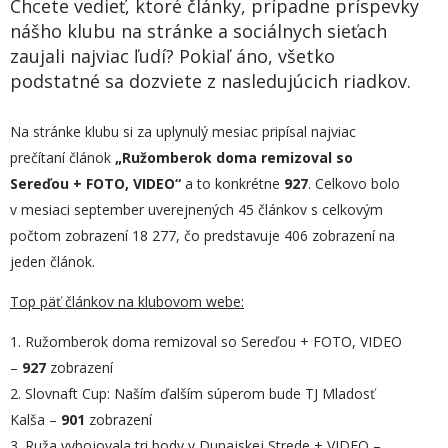
Chcete vedieť, ktoré články, prípadne príspevky
nášho klubu na stránke a sociálnych sieťach
zaujali najviac ľudí? Pokiaľ áno, všetko
podstatné sa dozviete z nasledujúcich riadkov.
Na stránke klubu si za uplynulý mesiac pripísal najviac
prečítaní článok
„
Ružomberok doma remizoval so
Sereďou
+ FOTO, VIDEO
“
a to konkrétne
927
. Celkovo bolo
v mesiaci september uverejnených 45 článkov s celkovým
počtom zobrazení 18 277, čo predstavuje 406 zobrazení na
jeden článok.
Top päť článkov na klubovom webe:
1. Ružomberok doma remizoval so Sereďou + FOTO, VIDEO
–
927
zobrazení
2. Slovnaft Cup: Naším ďalším súperom bude TJ Mladosť
Kalša –
901
zobrazení
3. Ruža vybojovala tri body v Dunajskej Strede + VIDEO –