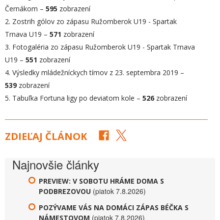
Černákom –
595
zobrazení
2. Zostrih gólov zo zápasu Ružomberok U19 - Spartak
Trnava U19 –
571
zobrazení
3. Fotogaléria zo zápasu Ružomberok U19 - Spartak Trnava
U19 –
551
zobrazení
4. Výsledky mládežníckych tímov z 23. septembra 2019 –
539
zobrazení
5. Tabuľka Fortuna ligy po deviatom kole –
526
zobrazení
ZDIEĽAJ ČLÁNOK
Najnovšie články
PREVIEW: V SOBOTU HRÁME DOMA S
(piatok 7.8.2026)
PODBREZOVOU
POZÝVAME VÁS NA DOMÁCI ZÁPAS BÉČKA S
(piatok 7.8.2026)
NÁMESTOVOM