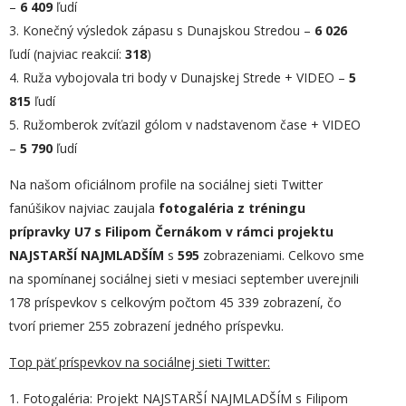
–
6 409
ľudí
3. Konečný výsledok zápasu s Dunajskou Stredou –
6 026
ľudí (najviac reakcií:
318
)
4. Ruža vybojovala tri body v Dunajskej Strede + VIDEO –
5
815
ľudí
5. Ružomberok zvíťazil gólom v nadstavenom čase + VIDEO
–
5 790
ľudí
Na našom oficiálnom profile na sociálnej sieti Twitter
fanúšikov najviac zaujala
fotogaléria z tréningu
prípravky U7 s Filipom Černákom v rámci projektu
NAJSTARŠÍ NAJMLADŠÍM
s
595
zobrazeniami. Celkovo sme
na spomínanej sociálnej sieti v mesiaci september uverejnili
178 príspevkov s celkovým počtom 45 339 zobrazení, čo
tvorí priemer 255 zobrazení jedného príspevku.
Top päť príspevkov na sociálnej sieti Twitter:
1. Fotogaléria: Projekt NAJSTARŠÍ NAJMLADŠÍM s Filipom