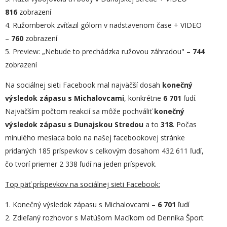
816
zobrazení
4. Ružomberok zvíťazil gólom v nadstavenom čase + VIDEO
–
760
zobrazení
5. Preview: „Nebude to prechádzka ružovou záhradou" –
744
zobrazení
Na sociálnej sieti Facebook mal najväčší dosah
ko
nečný
výsledok zápasu s Michalovcami
, konkrétne
6 701
ľudí.
Najväčším počtom reakcií sa môže pochváliť
konečný
výsledok zápasu s Dunajskou Stredou
a to
3
18
. Počas
minulého mesiaca bolo na našej facebookovej stránke
pridaných 185 príspevkov s celkovým dosahom 432 611 ľudí,
čo tvorí priemer 2 338 ľudí na jeden príspevok.
Top päť príspevkov na sociálnej sieti Facebook:
1. Konečný výsledok zápasu s Michalovcami –
6 701
ľudí
2. Zdieľaný rozhovor s Matúšom Macíkom od Denníka Šport