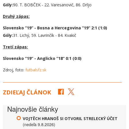
Góly:
90. T. BOBČEK - 22. Varesanovič, 86. Drljo
Druhý zápas:
Slovensko “19“ - Bosna a Hercegovina “19“ 2:1 (1:0)
Góly:
31. Lichý, 59. Lavrinčík - 84. Kvakič
Tretí zápas:
Slovensko “19“ - Anglicko “1
8
“
0:1
(0:0)
Zdroj, foto:
futbalsfz.sk
ZDIEĽAJ ČLÁNOK
Najnovšie články
VOJTĚCH HRANOŠ SI OTVORIL STRELECKÝ ÚČET
(nedeľa 9.8.2026)