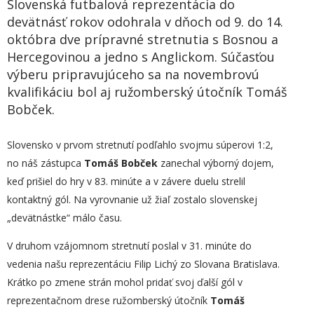
Slovenská futbalová reprezentácia do
devätnásť rokov odohrala v dňoch od 9. do 14.
októbra dve prípravné stretnutia s Bosnou a
Hercegovinou a jedno s Anglickom. Súčasťou
výberu pripravujúceho sa na novembrovú
kvalifikáciu bol aj ružomberský útočník Tomáš
Bobček.
Slovensko v prvom stretnutí podľahlo svojmu súperovi 1:2,
no náš zástupca
Tomáš Bobček
zanechal výborný dojem,
keď prišiel do hry v 83. minúte a v závere duelu strelil
kontaktný gól. Na vyrovnanie už žiaľ zostalo slovenskej
„devätnástke“ málo času.
V druhom vzájomnom stretnutí poslal v 31. minúte do
vedenia našu reprezentáciu Filip Lichý zo Slovana Bratislava.
Krátko po zmene strán mohol pridať svoj ďalší gól v
reprezentačnom drese ružomberský útočník
Tomáš