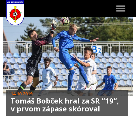
Toggle
navigat
14.10.2019
Tomáš Bobček hral za SR “19“,
v prvom zápase skóroval