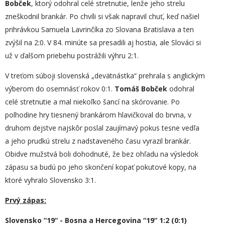
Bobček
, ktorý odohral celé stretnutie, lenže jeho strelu
zneškodnil brankár. Po chvíli si však napravil chuť, keď našiel
prihrávkou Samuela Lavrinčíka zo Slovana Bratislava a ten
zvýšil na 2:0. V 84. minúte sa presadili aj hostia, ale Slováci si
už v ďalšom priebehu postrážili výhru 2:1.
V treťom súboji slovenská „devätnástka“ prehrala s anglickým
výberom do osemnásť rokov 0:1.
Tomáš Bobček
odohral
celé stretnutie a mal niekoľko šancí na skórovanie. Po
polhodine hry tiesnený brankárom hlavičkoval do brvna, v
druhom dejstve najskôr poslal zaujímavý pokus tesne vedľa
a jeho prudkú strelu z nadstaveného času vyrazil brankár.
Obidve mužstvá boli dohodnuté, že bez ohľadu na výsledok
zápasu sa budú po jeho skončení kopať pokutové kopy, na
ktoré vyhralo Slovensko 3:1.
Prvý zápas:
Slovensko “19“ - Bosna a Hercegovina “19“ 1:2 (0:1)