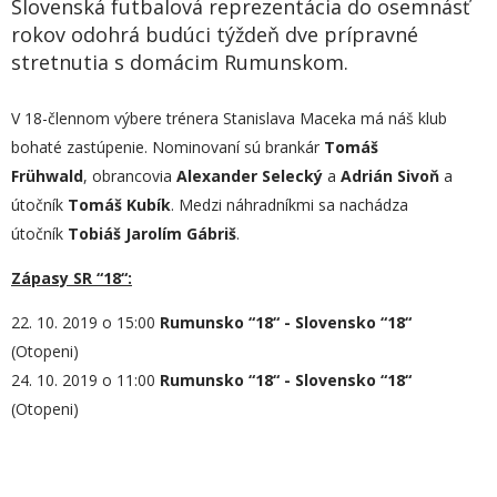
Slovenská futbalová reprezentácia do osemnásť
rokov odohrá budúci týždeň dve prípravné
stretnutia s domácim Rumunskom.
V 18-člennom výbere trénera Stanislava Maceka má náš klub
bohaté zastúpenie. Nominovaní sú brankár
Tomáš
Frühwald
, obrancovia
Alexander Selecký
a
Adrián Sivoň
a
útočník
Tomáš Kubík
. Medzi náhradníkmi sa nachádza
útočník
Tobiáš Jarolím Gábriš
.
Zápasy SR “18“:
22. 10. 2019 o 15:00
Rumunsko “18“ - Slovensko “18“
(Otopeni)
24. 10. 2019 o 11:00
Rumunsko “18“ - Slovensko “18“
(Otopeni)