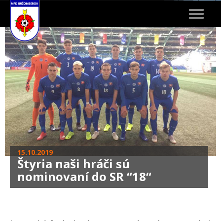
Toggle
navigat
15.10.2019
Štyria naši hráči sú
nominovaní do SR “18“