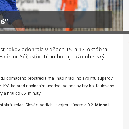
16“
sť rokov odohrala v dňoch 15. a 17. októbra
esníkmi. Súčasťou tímu bol aj ružomberský
odu domáceho prostredia mali naši hráči, no svojmu súperovi
e. Krátko pred naplnením úvodnej polhodiny hry bol faulovaný
y a hral do 65. minúty.
ntokrát mladí Slováci podľahli svojmu súperovi 0:2.
Michal