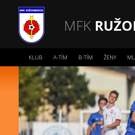
MFK
RUŽO
KLUB
A-TÍM
B-TÍM
ŽENY
ML