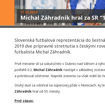
17.10.2019
Michal Záhradník hral za SR “
Slovenská futbalová reprezentácia do šestná
2019 dve prípravné stretnutia s českými rov
futbalista Michal Záhradník.
Prvé meranie síl sa uskutočnilo v Dubnici nad Váhom a výh
podľahli 0:2.
Michal Záhradník
nastúpil v základnej zostav
a potreboval ošetrenie. Napriek zraneniu sa však vrátil do hr
Druhý duel sa odohral na súperovej pôde v Nivniciach. Aj te
Záhradník
hral od 55. minúty.
Prvý zápas: