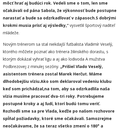
môcť hrať aj budúci rok. Vedeli sme o tom, len
sme
očakávali od pána Sabola, že výkonnosť bude postupne
narastať
a
bude sa odzrkadľovať
v zápasoch.
S
dobrými
krokmi
musia
prísť aj výsledky,“
vysvetlil športový riaditeľ
mládeže.
Novým trénerom sa stal niekdajší futbalista Vladimír Veselý,
ktorého môžete poznať ako trénera žilinského dorastu, s
ktorým dokázal vyhrať ligu a aj ako lodivoda A mužstva
Podbrezovej z minulej sezóny.
„
Prišiel Vlado Veselý,
asistentom trénera zostal
Marek Herčut.
Máme
dlhodobejšiu víziu.
Ako som
deklaroval vedeniu klubu
keď som prichádzal,
na
tom, aby sa odzrkadlila naša
vízia musíme pracovať dva-tri roky
.
P
otrebujeme
postupné kroky a aj ľudí, ktorí budú tomu veriť.
R
ozhodli
sme sa
pre Vlada,
keďže
po našom rozhovore
spĺňal požiadavky, ktoré sme očakávali. Samozrejme
neoč
a
kávame, že
sa teraz
všetko zmení o 180° a