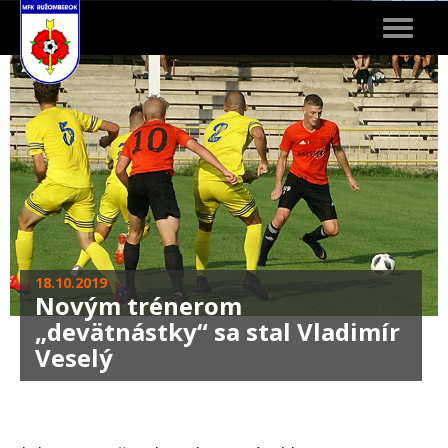
Toggle
navigat
18.10.2019
Novým trénerom
„devätnástky“ sa stal Vladimír
Veselý