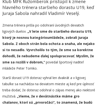
Klub MFK Ružomberok pristúpil k zmene
hlavného trénera staršieho dorastu U19, keď
Juraja Sabola nahradil Vladimír Veselý.
Zmena trénera prišla po odohraní úvodných deviatich
ligových duelov.
„
V lete sme
do staršieho dorastu U19,
ktorý je
nosn
ou
kategóri
ou
mládeže,
zobrali Juraja
Sabola. Z oboch strán bola ochota a snaha, ale nejako
si to nesadlo.
V
yvrcholilo to tým, že sme sa
korektne
dohodli, že nebudeme ďalej spolupracovať.
Myslím, že
sme sa r
ozišli v dobrom,“
povedal športový riaditeľ
mládeže Peter Tomko.
Starší dorast U19 doteraz vyhral len dvakrát a v ligovej
tabuľke sa nachádza na deviatom mieste aj keď pre úplnosť
treba dodať, že doteraz odohral o zápas menej ako niektoré
mužstvá.
„
Vieme, že v devätnástke máme gro
chalanov, ktorí sú
„
prvoročáci“, to znamená, že budú