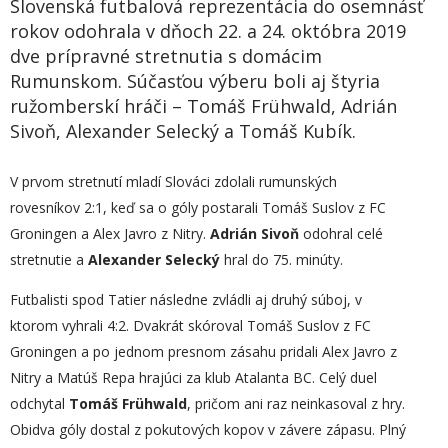
Slovenská futbalová reprezentácia do osemnásť
rokov odohrala v dňoch 22. a 24. októbra 2019
dve prípravné stretnutia s domácim
Rumunskom. Súčasťou výberu boli aj štyria
ružomberskí hráči – Tomáš Frühwald, Adrián
Sivoň, Alexander Selecký a Tomáš Kubík.
V prvom stretnutí mladí Slováci zdolali rumunských
rovesníkov 2:1, keď sa o góly postarali Tomáš Suslov z FC
Groningen a Alex Javro z Nitry.
Adrián Sivo
ň
odohral celé
stretnutie a
Alexander Selecký
hral do 75. minúty.
Futbalisti spod Tatier následne zvládli aj druhý súboj, v
ktorom vyhrali 4:2. Dvakrát skóroval Tomáš Suslov z FC
Groningen a po jednom presnom zásahu pridali Alex Javro z
Nitry a Matúš Repa hrajúci za klub Atalanta BC. Celý duel
odchytal
Tomáš Frühwald
, pričom ani raz neinkasoval z hry.
Obidva góly dostal z pokutových kopov v závere zápasu. Plný