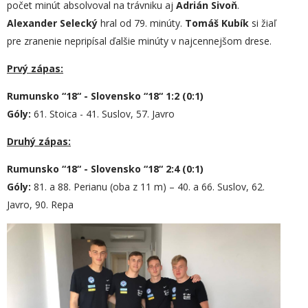
počet minút absolvoval na trávniku aj
Adrián Sivoň
.
Alexander Selecký
hral od 79. minúty.
Tomáš Kubík
si žiaľ
pre zranenie nepripísal ďalšie minúty v najcennejšom drese.
Prvý zápas:
Rumunsko “18“ - Slovensko “18“ 1:2 (0:1)
Góly:
61. Stoica - 41. Suslov, 57. Javro
Druhý zápas:
Rumunsko “18“ - Slovensko “18“
2
:
4
(0:1)
Góly:
81. a 88. Perianu (oba z 11 m) – 40. a 66. Suslov, 62.
Javro, 90. Repa