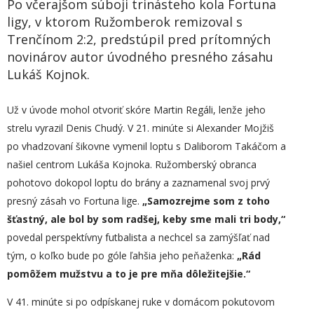
Po včerajšom súboji trinásteho kola Fortuna
ligy, v ktorom Ružomberok remizoval s
Trenčínom 2:2, predstúpil pred prítomných
novinárov autor úvodného presného zásahu
Lukáš Kojnok.
Už v úvode mohol otvoriť skóre Martin Regáli, lenže jeho
strelu vyrazil Denis Chudý. V 21. minúte si Alexander Mojžiš
po vhadzovaní šikovne vymenil loptu s Daliborom Takáčom a
našiel centrom Lukáša Kojnoka. Ružomberský obranca
pohotovo dokopol loptu do brány a zaznamenal svoj prvý
presný zásah vo Fortuna lige.
„
Samozrejme som z toho
šťastný, ale bol by som radšej, keby sme mali tri body,“
povedal perspektívny futbalista a nechcel sa zamýšľať nad
tým, o koľko bude po góle ľahšia jeho peňaženka:
„Rád
pomôžem mužstvu a to je pre mňa dôležitejšie.“
V 41. minúte si po odpískanej ruke v domácom pokutovom