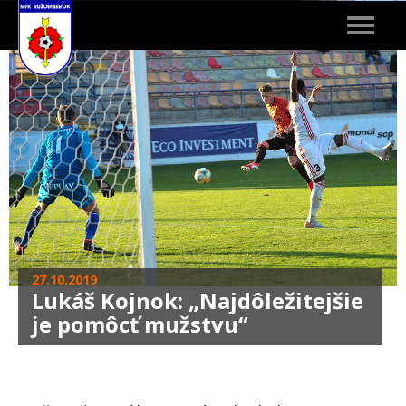
Toggle
navigat
27.10.2019
Lukáš Kojnok: „Najdôležitejšie
je pomôcť mužstvu“