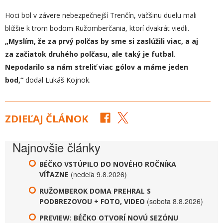
Hoci bol v závere nebezpečnejší Trenčín, väčšinu duelu mali
bližšie k trom bodom Ružomberčania, ktorí dvakrát viedli.
„
Myslím, že za prvý polčas by sme si zaslúžili viac, a aj
za začiatok druhého polčasu, ale taký je futbal.
Nepodarilo sa nám streliť viac gólov a máme jeden
bod,“
dodal Lukáš Kojnok.
ZDIEĽAJ ČLÁNOK
Najnovšie články
BÉČKO VSTÚPILO DO NOVÉHO ROČNÍKA
(nedeľa 9.8.2026)
VÍŤAZNE
RUŽOMBEROK DOMA PREHRAL S
(sobota 8.8.2026)
PODBREZOVOU + FOTO, VIDEO
PREVIEW: BÉČKO OTVORÍ NOVÚ SEZÓNU