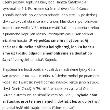
území postavil loptu na biely bod Hamza Čataković a
vyrovnal na 1:1. Po zmene strán mal dve sľubné šance
Tomáš Bobček, no v prvom prípade jeho strelu v poslednej
chvíli zblokoval obranca a v druhom hlavičkoval po rohovom
kope tesne vedľa. V 64. minúte vrátil Ružu do vedenia strelou
z priameho kopu Ján Maslo. Postupom času však prebrali
iniciatívu hostia.
„
Prvý polčas sme hrali výborne. Aj
začiatok druhého polčasu bol výborný, len ku koncu
sme už trošku odpadli a nemohli sme sa dostať do
šancí.“
zamyslel sa Lukáš Kojnok.
Zlepšenú hru hostí podčiarkovali dve nastrelené tyčky Gina
van Kessela z 66. a 70. minúty. Následne mohol po priamom
kope Filip Twardzik zvýšiť domáci náskok, lenže jeho hlavičku
chytil Denis Chudý. V 79. minúte napokon vyrovnal Osman
Bukari a stretnutie sa skončilo remízou 2:2.
„ C
hýbalo
nám
aj
šťastie, proste sme nemohli dotlačiť loptu do brány,“
povedal hráč obliekajúci dres s číslom tridsať.