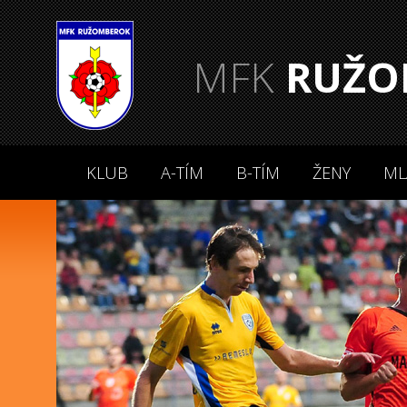
MFK
RUŽO
KLUB
A-TÍM
B-TÍM
ŽENY
ML