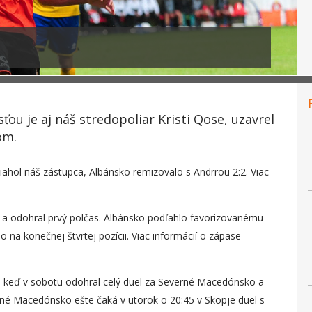
ou je aj náš stredopoliar Kristi Qose, uzavrel
om.
hol náš zástupca, Albánsko remizovalo s Andrrou 2:2. Viac
 a odohral prvý polčas. Albánsko podľahlo favorizovanému
o na konečnej štvrtej pozícii. Viac informácií o zápase
, keď v sobotu odohral celý duel za Severné Macedónsko a
rné Macedónsko ešte čaká v utorok o 20:45 v Skopje duel s