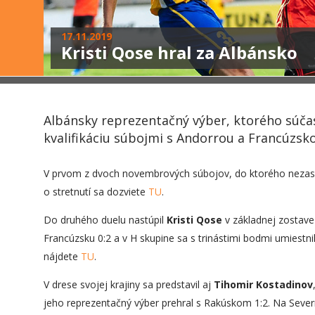
17.11.2019
Kristi Qose hral za Albánsko
Albánsky reprezentačný výber, ktorého súčasť
kvalifikáciu súbojmi s Andorrou a Francúzsk
V prvom z dvoch novembrových súbojov, do ktorého nezasia
o stretnutí sa dozviete
TU
.
Do druhého duelu nastúpil
Kristi Qose
v základnej zostave
Francúzsku 0:2 a v H skupine sa s trinástimi bodmi umiestnil
nájdete
TU
.
V drese svojej krajiny sa predstavil aj
Tihomir Kostadinov
jeho reprezentačný výber prehral s Rakúskom 1:2. Na Seve