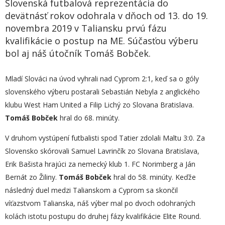
Slovenská futbalová reprezentácia do
devätnásť rokov odohrala v dňoch od 13. do 19.
novembra 2019 v Taliansku prvú fázu
kvalifikácie o postup na ME. Súčasťou výberu
bol aj náš útočník Tomáš Bobček.
Mladí Slováci na úvod vyhrali nad Cyprom 2:1, keď sa o góly
slovenského výberu postarali Sebastián Nebyla z anglického
klubu West Ham United a Filip Lichý zo Slovana Bratislava.
Tomáš Bobček
hral do 68. minúty.
V druhom vystúpení futbalisti spod Tatier zdolali Maltu 3:0. Za
Slovensko skórovali Samuel Lavrinčík zo Slovana Bratislava,
Erik Bašista hrajúci za nemecký klub 1. FC Norimberg a Ján
Bernát zo Žiliny.
Tomáš Bobček
hral do 58. minúty. Keďže
následný duel medzi Talianskom a Cyprom sa skončil
víťazstvom Talianska, náš výber mal po dvoch odohraných
kolách istotu postupu do druhej fázy kvalifikácie Elite Round.