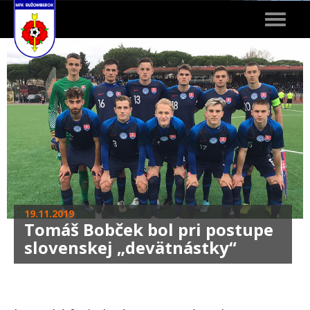
Toggle
navigat
19.11.2019
Tomáš Bobček bol pri postupe
slovenskej „devätnástky“