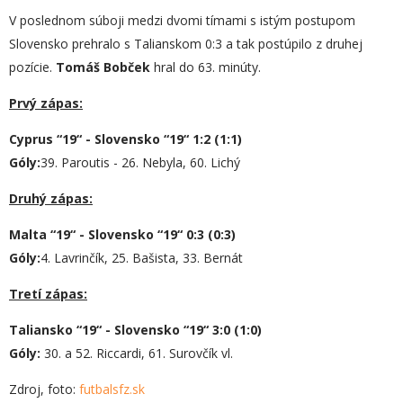
V poslednom súboji medzi dvomi tímami s istým postupom
Slovensko prehralo s Talianskom 0:3 a tak postúpilo z druhej
pozície.
Tomáš Bobček
hral do 63. minúty.
Prvý zápas:
Cyprus “19“ - Slovensko “19“ 1:2 (1:1)
Góly:
39. Paroutis - 26. Nebyla, 60. Lichý
Druhý zápas:
Malta “19“ - Slovensko “19“ 0:3 (0:3)
Góly:
4. Lavrinčík, 25. Bašista, 33. Bernát
Tretí zápas:
Taliansko “19“ - Slovensko “19“ 3:0 (1:0)
Góly:
30. a 52. Riccardi, 61. Surovčík vl.
Zdroj, foto:
futbalsfz.sk