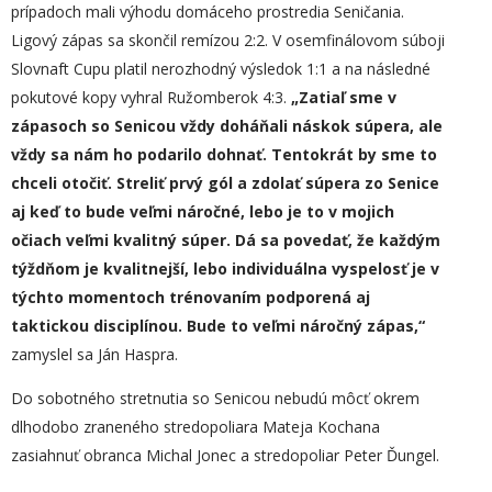
prípadoch mali výhodu domáceho prostredia Seničania.
Ligový zápas sa skončil remízou 2:2. V osemfinálovom súboji
Slovnaft Cupu platil nerozhodný výsledok 1:1 a na následné
pokutové kopy vyhral Ružomberok 4:3.
„Zatiaľ sme v
zápasoch so Senicou vždy doháňali náskok súpera, ale
vždy sa nám
ho
podarilo dohnať. Tentokrát by sme to
chceli otočiť.
S
treliť
prvý
gól a zdolať súpera zo Senice
aj keď to bude veľmi náročné,
lebo
je to
v mojich
očiach veľmi kvalitný
súper
.
Dá sa povedať, že k
aždým
týždňom je kvalitnejší, lebo individuálna vyspelosť je
v
týchto momentoch
trénovaním podporená aj
taktickou disciplínou. Bude to veľmi náročný zápas,“
zamyslel sa Ján Haspra.
Do sobotného stretnutia so Senicou nebudú môcť okrem
dlhodobo zraneného stredopoliara Mateja Kochana
zasiahnuť obranca Michal Jonec a stredopoliar Peter Ďungel.