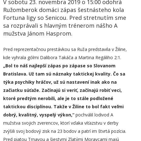
V sobotu 23. novembra 2019 o 15:00 odohrá
Ružomberok domáci zápas šestnásteho kola
Fortuna ligy so Senicou. Pred stretnutím sme
sa rozprávali s hlavným trénerom nášho A
mužstva Jánom Hasprom.
Pred reprezentačnou prestávkou sa Ruža predstavila v Žiline,
kde vyhrala gólmi Dalibora Takáča a Martina Regáliho 2:1.
„Bol to n
áš najlepší zápas po zápase so Slovanom
Bratislava. Už tam sú náznaky taktickej kvality.
Č
o sa
týka psychiky hráčov,
u
ž
sú
nastavení inak ako na
začiatku súťaže. Začínajú si veriť, začínajú robiť veci,
ktoré predtým nerobili, ale je to stále podložené
taktickou disciplínou. Takže v Žiline to bol fakt
veľmi
dobrý,
kvalitný,
vyspelý
výkon,“
pochválil lodivod A
mužstva svojich zverencov, ktorí vďaka víťazstvu v derby
zvýšili svoj bodový zisk na 23 bodov a patrí im štvrtá pozícia.
Pred piatou Trnavou a šiestymi Zlatými Moravcami majú