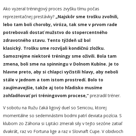
Ako vyzeral tréningový proces zvyšku tímu počas
reprezentačnej prestávky?
„Naj
skôr
sme trošku zvoľnili,
lebo tam
boli
choroby, viróza, tak sme
v prvom rade
potrebovali
dostať
mužstvo do stopercentného
zdravotného stavu. Tento týžde
ň už bol
klasický.
Trošku sme rozvíjali kondičnú zložku.
Samozrejme niektoré tréningy sme
oživili. Bola tam
zmena,
boli sme na spinningu v Dolnom Kubíne. Je to
hlavne preto, aby si chlapci vyčistili hlavy, aby neboli
stále v
jednom a
tom istom prostredí. Bolo to
zaujímavejšie, takže aj toto hľadisko musíme
zo
hľadňovať
pri tréningovom procese,“
prezradil tréner.
V sobotu na Ružu čaká ligový duel so Senicou, ktorej
momentálne so sedemnástimi bodmi patrí deviata pozícia. S
klubom zo Záhoria si Liptáci zmerali sily v tejto sezóne zatiaľ
dvakrát, raz vo Fortuna lige a raz v Slovnaft Cupe. V obidvoch