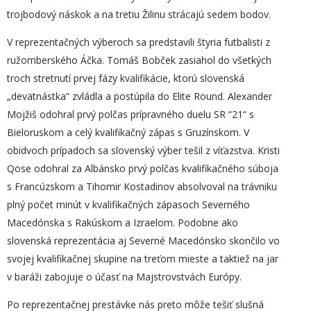
trojbodový náskok a na tretiu Žilinu strácajú sedem bodov.
V reprezentačných výberoch sa predstavili štyria futbalisti z
ružomberského Áčka. Tomáš Bobček zasiahol do všetkých
troch stretnutí prvej fázy kvalifikácie, ktorú slovenská
„devätnástka“ zvládla a postúpila do Elite Round. Alexander
Mojžiš odohral prvý polčas prípravného duelu SR “21“ s
Bieloruskom a celý kvalifikačný zápas s Gruzínskom. V
obidvoch prípadoch sa slovenský výber tešil z víťazstva. Kristi
Qose odohral za Albánsko prvý polčas kvalifikačného súboja
s Francúzskom a Tihomir Kostadinov absolvoval na trávniku
plný počet minút v kvalifikačných zápasoch Severného
Macedónska s Rakúskom a Izraelom. Podobne ako
slovenská reprezentácia aj Severné Macedónsko skončilo vo
svojej kvalifikačnej skupine na treťom mieste a taktiež na jar
v baráži zabojuje o účasť na Majstrovstvách Európy.
Po reprezentačnej prestávke nás preto môže tešiť slušná