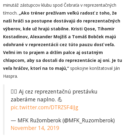
minutáž zástupcov klubu spod Čebraťa v reprezentačných
tímoch.
„
Ako tréner p
režívam veľkú radosť z toho, že
naši hráči sa postupne dostávajú do reprezentačných
výberov, kde už hrajú stabilne. Kristi Qose, Tihomir
Kostadinov, Alexander Mojžiš a Tomáš Bobček
majú
odohrané v reprezentácii
cez túto pauzu
dosť
veľa.
Veľmi im to prajem a držím palce aj ostatným
chlapcom
, aby sa
dostali do reprezentácie aj oni
. Je tu
veľa hráčov, ktorí na to majú,“
spokojne konštatoval Ján
Haspra.
🚴‍♂️ Aj cez reprezentačnú prestávku
zaberáme naplno. 💪
pic.twitter.com/DTRZSF4IJg
— MFK Ružomberok (@MFK_Ruzomberok)
November 14, 2019