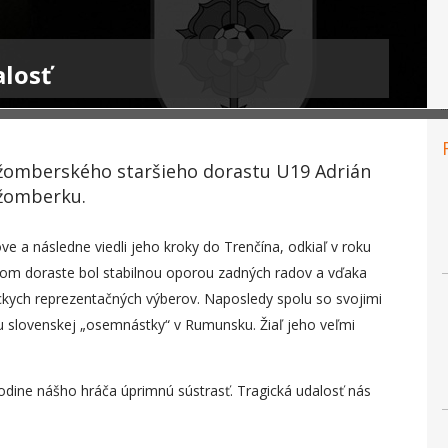
alosť
užomberského staršieho dorastu U19 Adrián
užomberku.
e a následne viedli jeho kroky do Trenčína, odkiaľ v roku
šom doraste bol stabilnou oporou zadných radov a vďaka
kych reprezentačných výberov. Naposledy spolu so svojimi
u slovenskej „osemnástky“ v Rumunsku. Žiaľ jeho veľmi
odine nášho hráča úprimnú sústrasť. Tragická udalosť nás