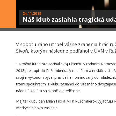
24.11.2019
Náš klub zasiahla tragická ud
V sobotu ráno utrpel vážne zranenia hráč r
Sivoň, ktorým následne podľahol v ÚVN v R
17-ročný futbalista začínal svoju kariéru v rodnom Námestov
2018 prestúpil do Ružomberka. V mladšom a neskôr v star
svojim výkonom býval pravidelne nominovaný do mládežníc
tromi spoluhráčmi z klubu zasiahol do víťazného dvojzápas
nádejná kariéra sa skončila predčasne.
Majiteľ klubu pán Milan Fiľo a MFK Ružomberok vyjadrujú r
všetkých hlboko zasiahla!