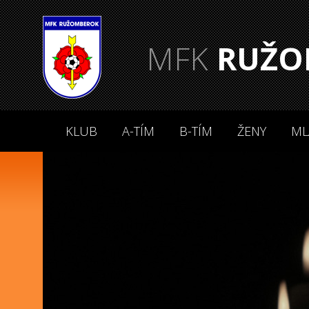
MFK
RUŽO
KLUB
A-TÍM
B-TÍM
ŽENY
ML