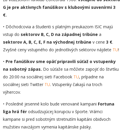
G je pre aktívnych fanúšikov s klubovými suvenírmi 3
€.
• Dôchodcovia a študenti s platným preukazom ISIC majú
vstup do
sektorov B, C, D na západnej tribúne
a
sektorov A, B, C, E, F na východnej tribúne
v cene
3 €
.
Zvyšné ceny vstupného do jednotlivých sektorov nájdete
TU
!
•
Pre fanúšikov sme
opäť
pripravili súťaž o vstupenky
na sobotný zápas.
Do súťaže sa môžete zapojiť do štvrtku
do 20:00 na sociálnej sieti Facebook
TU
, prípadne na
sociálnej sieti Twitter
TU
. Vstupenky čakajú na troch
výhercov.
• Posledné jesenné kolo bude venované kampani
Fortuna
liga hrá fér
odsudzujúcej korupciu v športe. Vrámci
kampane si pred sobotným stretnutím kapitáni obidvoch
mužstiev navzájom vymenia kapitánske pásky.