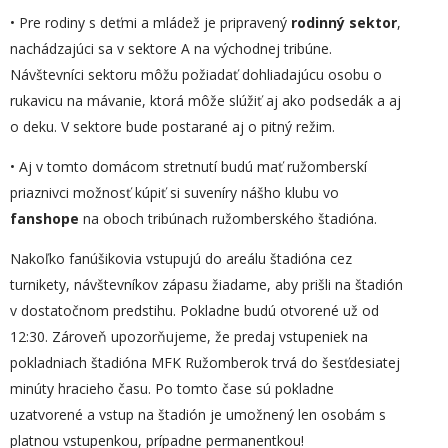
• Pre rodiny s deťmi a mládež je pripravený
rodinný sektor
,
nachádzajúci sa v sektore A na východnej tribúne.
Návštevníci sektoru môžu požiadať dohliadajúcu osobu o
rukavicu na mávanie, ktorá môže slúžiť aj ako podsedák a aj
o deku. V sektore bude postarané aj o pitný režim.
• Aj v tomto domácom stretnutí budú mať ružomberskí
priaznivci možnosť kúpiť si suveníry nášho klubu vo
fanshope
na oboch tribúnach ružomberského štadióna.
Nakoľko fanúšikovia vstupujú do areálu štadióna cez
turnikety, návštevníkov zápasu žiadame, aby prišli na štadión
v dostatočnom predstihu. Pokladne budú otvorené už od
12:30. Zároveň upozorňujeme, že predaj vstupeniek na
pokladniach štadióna MFK Ružomberok trvá do šesťdesiatej
minúty hracieho času. Po tomto čase sú pokladne
uzatvorené a vstup na štadión je umožnený len osobám s
platnou vstupenkou, prípadne permanentkou!