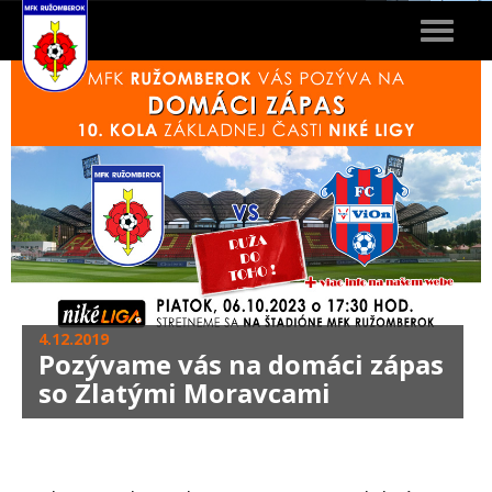
Toggle
navigat
4.12.2019
Pozývame vás na domáci zápas
so Zlatými Moravcami