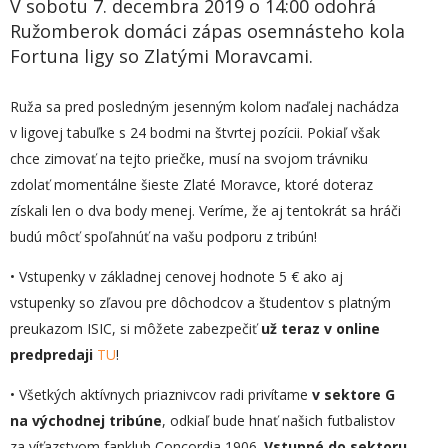
V sobotu 7. decembra 2019 o 14:00 odohrá
Ružomberok domáci zápas osemnásteho kola
Fortuna ligy so Zlatými Moravcami.
Ruža sa pred posledným jesenným kolom naďalej nachádza
v ligovej tabuľke s 24 bodmi na štvrtej pozícii. Pokiaľ však
chce zimovať na tejto priečke, musí na svojom trávniku
zdolať momentálne šieste Zlaté Moravce, ktoré doteraz
získali len o dva body menej. Veríme, že aj tentokrát sa hráči
budú môcť spoľahnúť na vašu podporu z tribún!
• Vstupenky v základnej cenovej hodnote 5 € ako aj
vstupenky so zľavou pre dôchodcov a študentov s platným
preukazom ISIC, si môžete zabezpečiť
už teraz v online
predpredaji
TU
!
• Všetkých aktívnych priaznivcov radi privítame
v sektore G
na východnej tribúne
, odkiaľ bude hnať našich futbalistov
za víťazstvom fanklub Concordia 1906.
Vstupné do sektoru