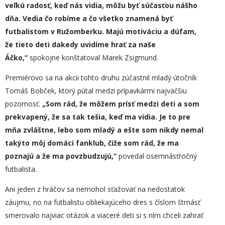
veľkú radosť, keď nás vidia, môžu byť súčasťou nášho
dňa. Vedia čo robíme a čo všetko znamená byť
futbalistom v Ružomberku. Majú motiváciu a dúfam,
že tieto deti dakedy uvidíme hrať za naše
Áčko,“
spokojne konštatoval Marek Zsigmund.
Premiérovo sa na akcii tohto druhu zúčastnil mladý útočník
Tomáš Bobček, ktorý pútal medzi prípavkármi najväčšiu
pozornosť.
„Som rád, že môžem prísť medzi deti a som
prekvapený, že sa tak tešia, keď ma vidia. Je to pre
mňa zvláštne, lebo som mladý a ešte som nikdy nemal
takýto môj domáci fanklub, čiže som rád, že ma
poznajú a že ma povzbudzujú,“
povedal osemnásťročný
futbalista.
Ani jeden z hráčov sa nemohol sťažovať na nedostatok
záujmu, no na futbalistu obliekajúceho dres s číslom štrnásť
smerovalo najviac otázok a viaceré deti si s ním chceli zahrať