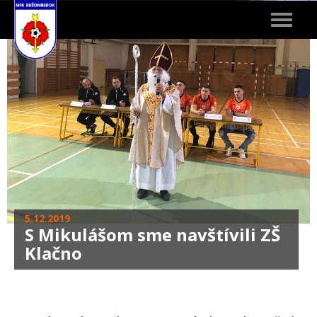
Toggle
navigat
5.12.2019
S Mikulášom sme navštívili ZŠ
Klačno