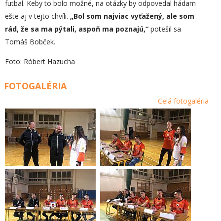
futbal. Keby to bolo možné, na otázky by odpovedal hádam
ešte aj v tejto chvíli.
„Bol som najviac vyťažený, ale som
rád, že sa ma pýtali, aspoň ma poznajú,“
potešil sa
Tomáš Bobček.
Foto: Róbert Hazucha
FOTOGALÉRIA
Celá fotogaléria