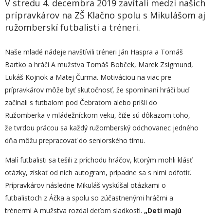
V stredu 4. decembra 2019 zavítali medzi našich
prípravkárov na ZŠ Klačno spolu s Mikulášom aj
ružomberskí futbalisti a tréneri.
Naše mladé nádeje navštívili tréneri Ján Haspra a Tomáš
Bartko a hráči A mužstva Tomáš Bobček, Marek Zsigmund,
Lukáš Kojnok a Matej Čurma. Motiváciou na viac pre
prípravkárov môže byť skutočnosť, že spomínaní hráči buď
začínali s futbalom pod Čebraťom alebo prišli do
Ružomberka v mládežníckom veku, čiže sú dôkazom toho,
že tvrdou prácou sa každý ružomberský odchovanec jedného
dňa môžu prepracovať do seniorského tímu.
Malí futbalisti sa tešili z príchodu hráčov, ktorým mohli klásť
otázky, získať od nich autogram, prípadne sa s nimi odfotiť.
Prípravkárov následne Mikuláš vyskúšal otázkami o
futbalistoch z Áčka a spolu so zúčastnenými hráčmi a
trénermi A mužstva rozdal deťom sladkosti.
„
Deti majú