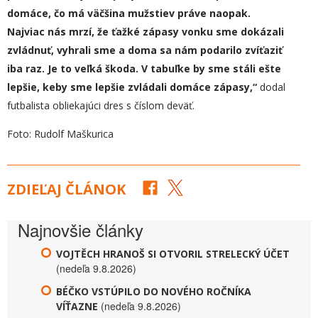
domáce, čo má väčšina mužstiev práve naopak.
N
ajviac
nás
mrzí, že ťažké zápasy vonku sme dokázali
zvládnuť, vyhrali sme a doma sa nám podarilo zvíťaziť
iba raz.
Je to
veľká škoda. V tabuľke by sme stáli ešte
lepšie, keby sme lepšie zvládali domáce zápasy,“
dodal
futbalista obliekajúci dres s číslom deväť.
Foto: Rudolf Maškurica
ZDIEĽAJ ČLÁNOK
Najnovšie články
VOJTĚCH HRANOŠ SI OTVORIL STRELECKÝ ÚČET
(nedeľa 9.8.2026)
BÉČKO VSTÚPILO DO NOVÉHO ROČNÍKA
(nedeľa 9.8.2026)
VÍŤAZNE