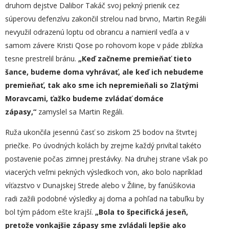
druhom dejstve Dalibor Takáč svoj pekný prienik cez
súperovu defenzívu zakončil strelou nad brvno, Martin Regáli
nevyužil odrazenú loptu od obrancu a namieril vedľa a v
samom závere Kristi Qose po rohovom kope v páde zblízka
tesne prestrelil bránu.
„
Keď začneme premieňať
tie
to
šance
, budeme doma vyhrávať, ale keď ich nebudeme
premieňať, tak ako sme ich nepremieňali so Zlatými
Moravcami, ťažko budeme zvládať domáce
zápasy,“
zamyslel sa Martin Regáli.
Ruža ukončila jesennú časť so ziskom 25 bodov na štvrtej
priečke. Po úvodných kolách by zrejme každý privítal takéto
postavenie počas zimnej prestávky. Na druhej strane však po
viacerých veľmi pekných výsledkoch von, ako bolo napríklad
víťazstvo v Dunajskej Strede alebo v Žiline, by fanúšikovia
radi zažili podobné výsledky aj doma a pohľad na tabuľku by
bol tým pádom ešte krajší.
„
Bola to špecifická jeseň,
pretože vonkajšie zápasy sme zvládali lepšie ako