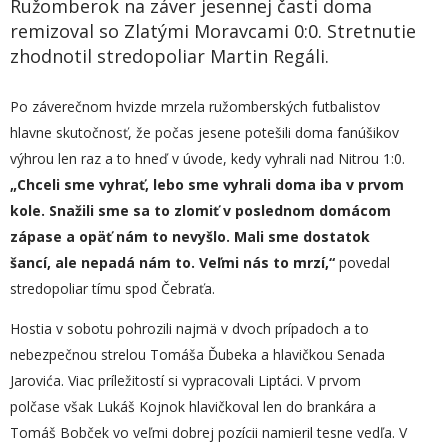
Ružomberok na záver jesennej časti doma
remizoval so Zlatými Moravcami 0:0. Stretnutie
zhodnotil stredopoliar Martin Regáli.
Po záverečnom hvizde mrzela ružomberských futbalistov
hlavne skutočnosť, že počas jesene potešili doma fanúšikov
výhrou len raz a to hneď v úvode, kedy vyhrali nad Nitrou 1:0.
„
Chceli sme vyhrať, lebo sme vyhrali doma iba v prvom
kole. Snažili sme sa to zlomiť v poslednom domácom
zápase a opäť nám to nevyšlo. Mali sme dostatok
šancí, ale nepadá nám to. Veľmi nás to mrzí,“
povedal
stredopoliar tímu spod Čebraťa.
Hostia v sobotu pohrozili najmä v dvoch prípadoch a to
nebezpečnou strelou Tomáša Ďubeka a hlavičkou Senada
Jarovića. Viac príležitostí si vypracovali Liptáci. V prvom
polčase však Lukáš Kojnok hlavičkoval len do brankára a
Tomáš Bobček vo veľmi dobrej pozícii namieril tesne vedľa. V