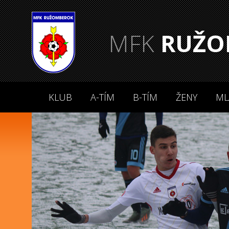
MFK
RUŽO
KLUB
A-TÍM
B-TÍM
ŽENY
ML