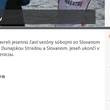
v
avreli jesennú časť sezóny súbojmi so Slovanom
 s Dunajskou Stredou a Slovanom. Jeseň ukončí v
enicou.
:0)