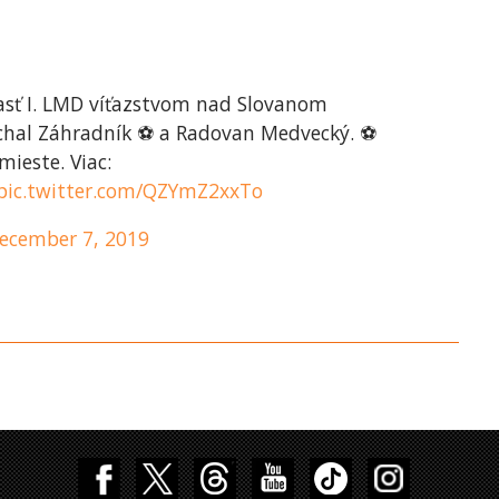
asť I. LMD víťazstvom nad Slovanom
Michal Záhradník ⚽️ a Radovan Medvecký. ⚽️
ieste. Viac:
pic.twitter.com/QZYmZ2xxTo
ecember 7, 2019