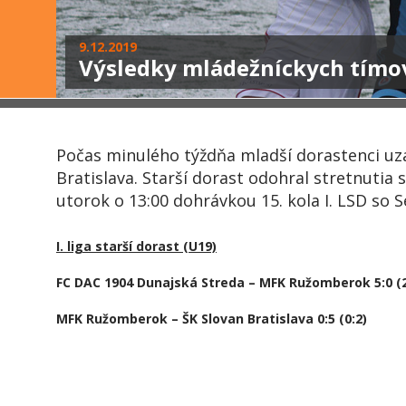
9.12.2019
Výsledky mládežníckych tímo
Počas minulého týždňa mladší dorastenci uz
Bratislava. Starší dorast odohral stretnutia
utorok o 13:00 dohrávkou 15. kola I. LSD so S
I. liga starší dorast (U19)
FC DAC 1904 Dunajská Streda – MFK Ružomberok 5:0 (2
MFK Ružomberok – ŠK Slovan Bratislava 0:5 (0:2)