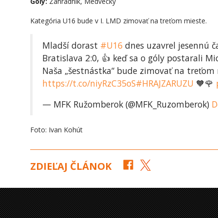
Gól
y
:
Záhradník, Medvecký
Kategória U16 bude v I. LMD zimovať na treťom mieste.
Mladší dorast
#U16
dnes uzavrel jesennú č
Bratislava 2:0, 👍 keď sa o góly postarali 
Naša „šestnástka“ bude zimovať na treťom m
https://t.co/niyRzC35oS
#HRAJZARUZU
🧡🌹
— MFK Ružomberok (@MFK_Ruzomberok)
D
Foto: Ivan Kohút
ZDIEĽAJ ČLÁNOK