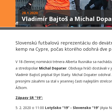
28.1.2020
Vladimír Bajtoš a Michal Dopa
Slovenskú futbalovú reprezentáciu do devätn
kemp na Cypre, počas ktorého odohrá dve pr
V 18-člennej nominácii trénera Alberta Rusnáka sa nachádza
a stredopoliar
Michal Dopater
. Obidvaja hráči dostávali v
Vladimír Bajtoš pripísal štyri štarty. Michal Dopater odohra
presnými zásahmi sa stal v jesennej časti najlepším strelc
Áčkom.
Zápasy SR “19“:
5. 2. 2020 o 11:00
Lotyšsko “19“ - Slovensko “19“
(Ayia N