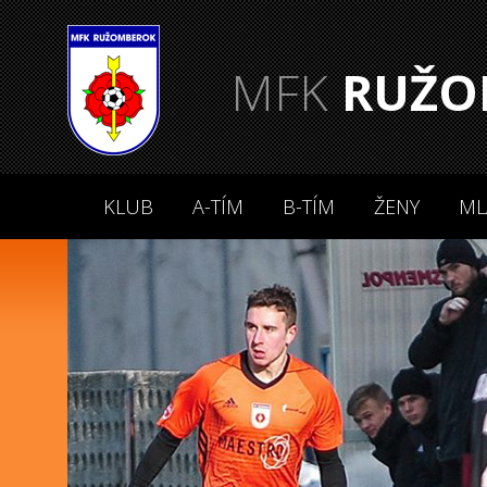
MFK
RUŽO
KLUB
A-TÍM
B-TÍM
ŽENY
ML