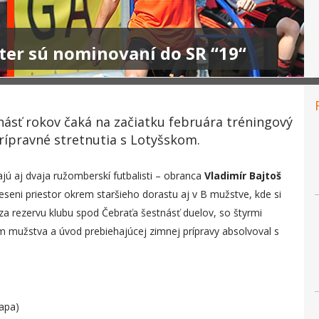
ter sú nominovaní do SR “19“
ásť rokov čaká na začiatku februára tréningový
ípravné stretnutia s Lotyšskom.
jú aj dvaja ružomberskí futbalisti – obranca
Vladimír Bajtoš
 jeseni priestor okrem staršieho dorastu aj v B mužstve, kde si
l za rezervu klubu spod Čebraťa šestnásť duelov, so štyrmi
om mužstva a úvod prebiehajúcej zimnej prípravy absolvoval s
apa)