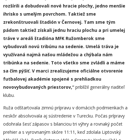
rozšírili a dobudovali nové hracie plochy, jedno menšie
ihrisko s umelým povrchom. Taktiež sme
zrekonštruovali štadión v Černovej. Tam sme tým
pádom taktiež získali jednu hraciu plochu a pri umelej
tráve v areáli štadióna MFK Ružomberok sme
vybudovali novú tribúnu na sedenie. Umelá tráva je
využívaná najmä našou mládežou a chýbala nám
tribúnka na sedenie. Toto všetko sme zvládli a máme
sa čím pýšiť. V marci zrealizujeme oficiálne otvorenie
futbalovej akadémie spojené s prehliadkou
novovybudovaných priestorov,“
priblížil generálny riaditeľ
klubu.
Ruža odštartovala zimnú prípravu v domácich podmienkach a
neskôr absolvovala aj sústredenie v Turecku. Počas prípravy
odohrala šesť zápasov s bilanciou tri výhry a rovnaký počet
prehier a s vyrovnaným skóre 11:11, keď zdolala Liptovský