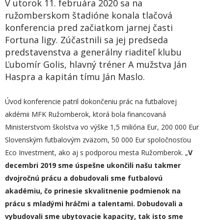
V utorok 11. februára 2020 sa na
ružomberskom štadióne konala tlačová
konferencia pred začiatkom jarnej časti
Fortuna ligy. Zúčastnili sa jej predseda
predstavenstva a generálny riaditeľ klubu
Ľubomír Golis, hlavný tréner A mužstva Ján
Haspra a kapitán tímu Ján Maslo.
Úvod konferencie patril dokončeniu prác na futbalovej
akdémii MFK Ružomberok, ktorá bola financovaná
Ministerstvom školstva vo výške 1,5 milióna Eur, 200 000 Eur
Slovenským futbalovým zväzom, 50 000 Eur spoločnosťou
Eco Investment, ako aj s podporou mesta Ružomberok. „
V
decembri 2019 sme úspešne ukončili našu takmer
dvojročnú prácu a dobudovali sme futbalovú
akadémiu, čo prinesie skvalitnenie podmienok na
prácu s mladými hráčmi a talentami. Dobudovali a
vybudovali sme ubytovacie kapacity, tak isto sme