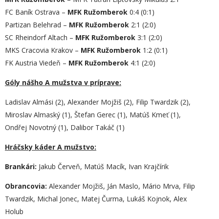
FC Baník Ostrava –
MFK Ružomberok
0:4 (0:1)
Partizan Belehrad –
MFK Ružomberok
2:1 (2:0)
SC Rheindorf Altach –
MFK Ružomberok
3:1 (2:0)
MKS Cracovia Krakov –
MFK Ružomberok
1:2 (0:1)
FK Austria Viedeň –
MFK Ružomberok
4:1 (2:0)
Góly nášho A mužstva v príprave:
Ladislav Almási (2), Alexander Mojžiš (2), Filip Twardzik (2),
Miroslav Almaský (1), Štefan Gerec (1), Matúš Kmeť (1),
Ondřej Novotný (1), Dalibor Takáč (1)
Hráčsky káder A mužstvo:
Brankári:
Jakub Červeň, Matúš Macík, Ivan Krajčírik
Obrancovia:
Alexander Mojžiš, Ján Maslo, Mário Mrva, Filip
Twardzik, Michal Jonec, Matej Čurma, Lukáš Kojnok, Alex
Holub