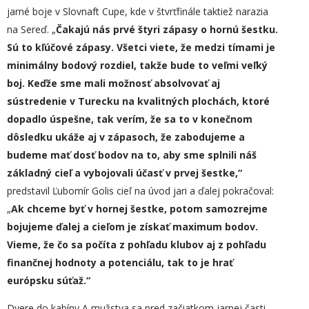
jarné boje v Slovnaft Cupe, kde v štvrťfinále taktiež narazia
na Sereď. „
Čakajú nás prvé štyri zápasy o hornú šestku.
Sú to kľúčové zápasy. Všetci viete, že medzi tímami je
minimálny bodový rozdiel, takže bude to veľmi veľký
boj. Keďže sme mali možnosť absolvovať aj
sústredenie v Turecku na kvalitných plochách, ktoré
dopad
lo
úspešne, tak verím, že sa to v konečnom
dôsledku ukáže aj v zápasoch, že zabodujeme a
budeme mať dosť bodov na to, aby sme splnili náš
základný cieľ a vybojovali účasť v prvej šestke,“
predstavil Ľubomír Golis cieľ na úvod jari a ďalej pokračoval:
„
Ak chceme byť v hornej šestke, potom samozrejme
bojujeme ďalej a cieľom je získať maximum bodov.
Vieme, že čo sa počíta z pohľadu klubov aj z pohľadu
finančnej hodnoty a potenciálu, tak to je hrať
európsku súťaž.“
Dvere do kabíny A mužstva sa pred začiatkom jarnej časti