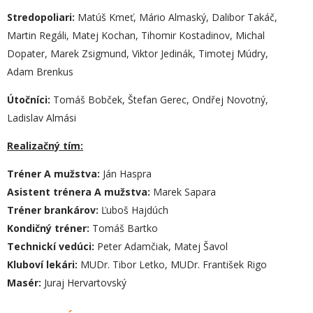
Stredopoliari:
Matúš Kmeť, Mário Almaský, Dalibor Takáč,
Martin Regáli, Matej Kochan, Tihomir Kostadinov, Michal
Dopater, Marek Zsigmund, Viktor Jedinák, Timotej Múdry,
Adam Brenkus
Útočníci:
Tomáš Bobček, Štefan Gerec, Ondřej Novotný,
Ladislav Almási
Realizačný tím:
Tréner A mužstva:
Ján Haspra
Asistent trénera A mužstva:
Marek Sapara
Tréner brankárov:
Ľuboš Hajdúch
Kondičný tréner:
Tomáš Bartko
Technickí vedúci:
Peter Adamčiak, Matej Šavol
Kluboví lekári:
MUDr. Tibor Letko, MUDr. František Rigo
Masér:
Juraj Hervartovský