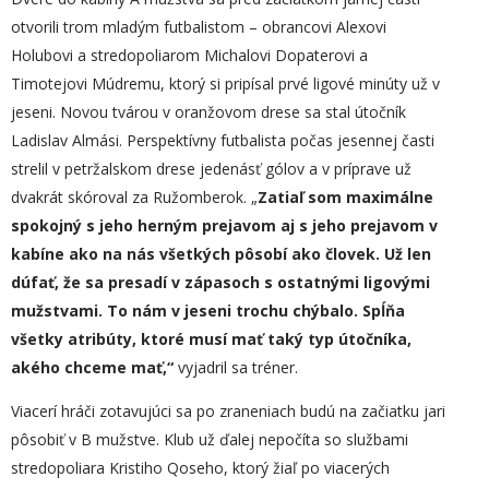
otvorili trom mladým futbalistom – obrancovi Alexovi
Holubovi a stredopoliarom Michalovi Dopaterovi a
Timotejovi Múdremu, ktorý si pripísal prvé ligové minúty už v
jeseni. Novou tvárou v oranžovom drese sa stal útočník
Ladislav Almási. Perspektívny futbalista počas jesennej časti
strelil v petržalskom drese jedenásť gólov a v príprave už
dvakrát skóroval za Ružomberok. „
Zatiaľ som maximálne
spokojný s jeho herným prejavom aj s jeho prejavom v
kabíne ako na nás všetkých pôsobí ako človek. Už len
dúfať, že sa presadí v zápasoch s ostatnými ligovými
mužstvami. To nám v jeseni trochu chýbalo. Spĺňa
všetky atribúty, ktoré musí mať taký typ útočníka,
akého chceme mať,“
vyjadril sa tréner.
Viacerí hráči zotavujúci sa po zraneniach budú na začiatku jari
pôsobiť v B mužstve. Klub už ďalej nepočíta so službami
stredopoliara Kristiho Qoseho, ktorý žiaľ po viacerých