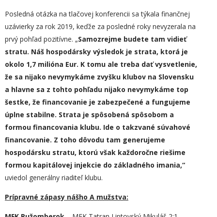
Posledná otázka na tlačovej konferencii sa týkala finančnej
uzávierky za rok 2019, keďže za posledné roky nevyzerala na
prvý pohľad pozitívne. „
Samozrejme budete tam vidieť
stratu. Náš hospodársky výsledok je strata, ktorá je
okolo 1,7 milióna Eur. K tomu ale treba dať vysvetlenie,
že sa nijako nevymykáme zvyšku klubov na Slovensku
a hlavne sa z tohto pohľadu nijako nevymykáme top
šestke
, že f
inancovanie je zabezpečené
a
fungujeme
úplne stabilne. Strata je spôsobená spôsobom a
formou financovania klubu. Ide o takzvané súvahové
financovanie. Z toho dôvodu tam generujeme
hospodársku stratu, ktorú
však
každoročne riešime
formou kapitálovej injekcie do základ
n
ého imania,“
uviedol generálny riaditeľ klubu.
Prípravné zápasy nášho A mužstva:
MFK Ružomberok
– MFK Tatran Liptovský Mikuláš 2:1