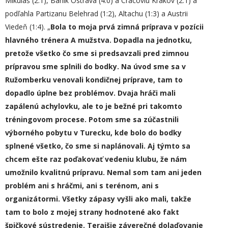
Mikuláš (2:1), Baník Ostrava (4:0) a Cracoviu Krakov (2:1) a
podľahla Partizanu Belehrad (1:2), Altachu (1:3) a Austrii
Viedeň (1:4). „
Bola to moja prvá zimná príprava v pozícii
hlavného trénera A mužstva. Dopadla na jednotku,
pretože všetko čo sme si predsavzali pred zimnou
prípravou sme splnili do bodky. Na úvod sme sa v
Ružomberku venovali kondičnej príprave, tam to
dopadlo úplne bez problémov. Dvaja hráči mali
zapálenú achylovku, ale to je bežné pri takomto
tréningovom procese. Potom sme sa zúčastnili
výborného pobytu v Turecku, kde bolo do bodky
splnené všetko, čo sme si naplánovali. Aj týmto sa
chcem ešte raz poďakovať vedeniu klubu, že nám
umožnilo kvalitnú prípravu. Nemal som tam ani jeden
problém ani s hráčmi, ani s terénom, ani s
organizátormi. Všetky zápasy vyšli ako mali, takže
tam to bolo z mojej strany hodnotené ako fakt
špičkové sústredenie. Terajšie záverečné dolaďovanie