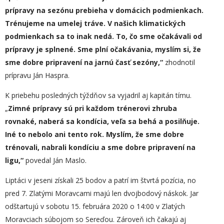
prípravy na sezónu prebieha v domácich podmienkach.
Trénujeme na umelej tráve. V našich klimatických
podmienkach sa to inak nedá. To, čo sme očakávali od
prípravy je splnené. Sme plní očakávania, myslím si, že
sme dobre pripravení na jarnú časť sezóny,“
zhodnotil
prípravu Ján Haspra.
K priebehu posledných týždňov sa vyjadril aj kapitán tímu.
„
Zimné prípravy sú pri každom trénerovi zhruba
rovnaké, naberá sa kondícia, veľa sa behá a posilňuje.
Iné to nebolo ani tento rok. Myslím, že sme dobre
trénovali, nabrali kondíciu a sme dobre pripravení na
ligu,“
povedal Ján Maslo.
Liptáci v jeseni získali 25 bodov a patrí im štvrtá pozícia, no
pred 7. Zlatými Moravcami majú len dvojbodový náskok. Jar
odštartujú v sobotu 15. februára 2020 o 14:00 v Zlatých
Moravciach súbojom so Sereďou. Zároveň ich čakajú aj