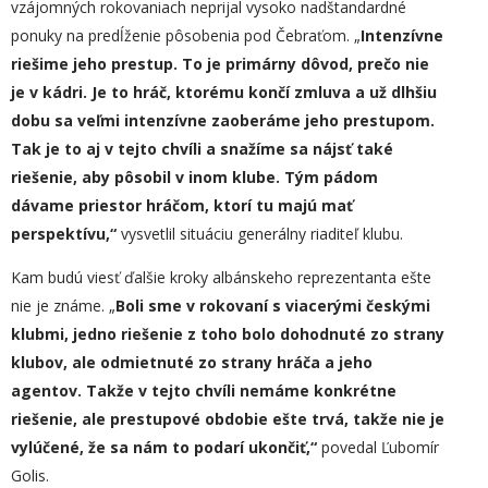
vzájomných rokovaniach neprijal vysoko nadštandardné
ponuky na predĺženie pôsobenia pod Čebraťom. „
Intenzívne
riešime jeho prestup. To je primárny dôvod, prečo nie
je v kádri. Je to hráč, ktorému končí zmluva a už dlhšiu
dobu sa veľmi intenzívne zaoberáme jeho prestupom.
Tak je to aj v tejto chvíli a snažíme sa nájsť také
riešenie, aby pôsobil v inom klube. Tým pádom
dávame priestor hráčom, ktorí tu majú mať
perspektívu,“
vysvetlil situáciu generálny riaditeľ klubu.
Kam budú viesť ďalšie kroky albánskeho reprezentanta ešte
nie je známe. „
Boli sme v rokovaní s viacerými českými
klubmi, jedno riešenie z toho bolo dohodnuté zo strany
klubov, ale odmietnuté zo strany hráča a jeho
agentov. Takže v tejto chvíli nemáme konkrétne
riešenie, ale prestupové obdobie ešte trvá, takže nie je
vylúčené, že sa nám to podarí ukončiť,“
povedal Ľubomír
Golis.