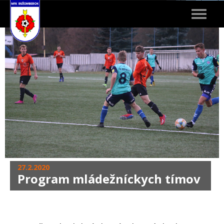
Toggle
navigat
27.2.2020
Program mládežníckych tímov