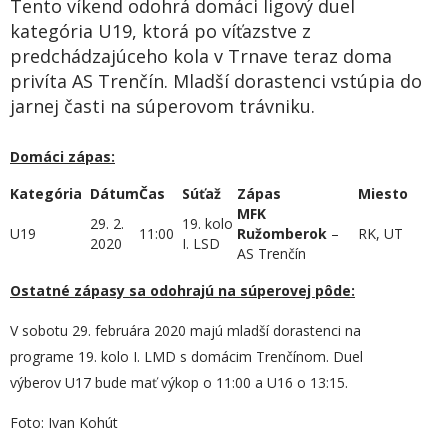
Tento víkend odohrá domáci ligový duel
kategória U19, ktorá po víťazstve z
predchádzajúceho kola v Trnave teraz doma
privíta AS Trenčín. Mladší dorastenci vstúpia do
jarnej časti na súperovom trávniku.
Domáci zápas:
Kategória
Dátum
Čas
Súťaž
Zápas
Miesto
MFK
29. 2.
19. kolo
U19
11:00
Ružomberok
–
RK, UT
2020
I. LSD
AS Trenčín
Ostatné zápasy sa odohrajú na súperovej pôde:
V sobotu 29. februára 2020 majú mladší dorastenci na
programe 19. kolo I. LMD s domácim Trenčínom. Duel
výberov U17 bude mať výkop o 11:00 a U16 o 13:15.
Foto: Ivan Kohút