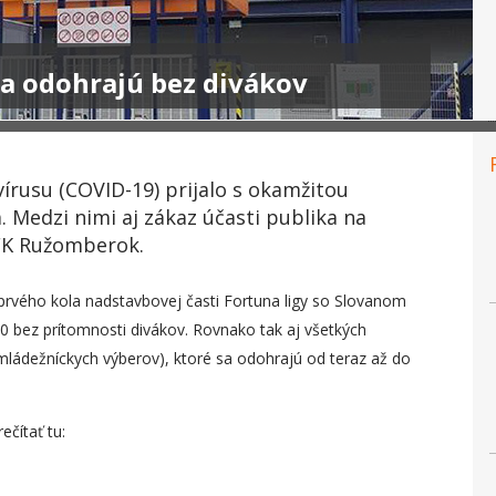
a odohrajú bez divákov
rusu (COVID-19) prijalo s okamžitou
. Medzi nimi aj zákaz účasti publika na
FK Ružomberok.
rvého kola nadstavbovej časti Fortuna ligy so Slovanom
0 bez prítomnosti divákov. Rovnako tak aj všetkých
ládežníckych výberov), ktoré sa odohrajú od teraz až do
čítať tu: