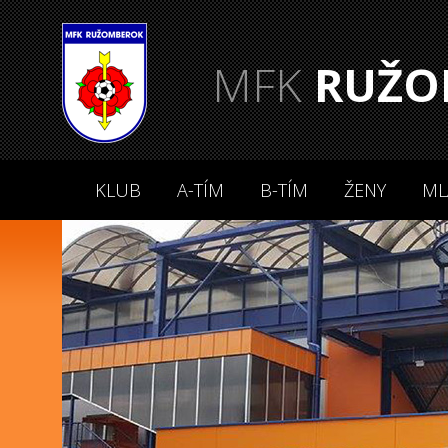
MFK
RUŽO
KLUB
A-TÍM
B-TÍM
ŽENY
ML