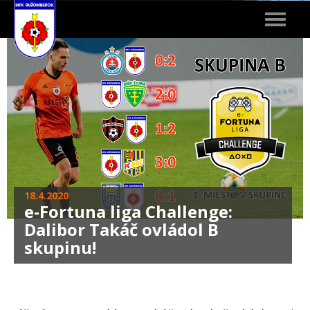
Toggle
navigat
18.4.2020
e-Fortuna liga Challenge:
Dalibor Takáč ovládol B
skupinu!