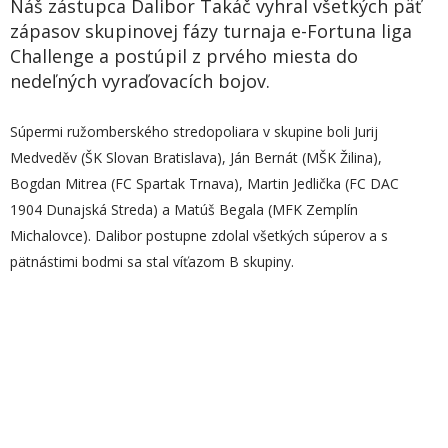
Náš zástupca Dalibor Takáč vyhral všetkých päť
zápasov skupinovej fázy turnaja e-Fortuna liga
Challenge a postúpil z prvého miesta do
nedeľných vyraďovacích bojov.
Súpermi ružomberského stredopoliara v skupine boli Jurij
Medveděv (ŠK Slovan Bratislava), Ján Bernát (MŠK Žilina),
Bogdan Mitrea (FC Spartak Trnava), Martin Jedlička (FC DAC
1904 Dunajská Streda) a Matúš Begala (MFK Zemplín
Michalovce). Dalibor postupne zdolal všetkých súperov a s
pätnástimi bodmi sa stal víťazom B skupiny.