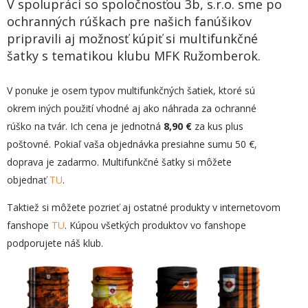
V spolupráci so spoločnosťou 3b, s.r.o. sme po
ochranných rúškach pre našich fanúšikov
pripravili aj možnosť kúpiť si multifunkčné
šatky s tematikou klubu MFK Ružomberok.
V ponuke je osem typov multifunkčných šatiek, ktoré sú
okrem iných použití vhodné aj ako náhrada za ochranné
rúško na tvár. Ich cena je jednotná
8,90 €
za kus plus
poštovné. Pokiaľ vaša objednávka presiahne sumu 50 €,
doprava je zadarmo. Multifunkčné šatky si môžete
objednať
TU
.
Taktiež si môžete pozrieť aj ostatné produkty v internetovom
fanshope
TU
. Kúpou všetkých produktov vo fanshope
podporujete náš klub.