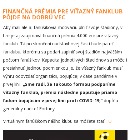
FINANČNÁ PRÉMIA PRE VÍŤAZNÝ FANKLUB
PÔJDE NA DOBRÚ VEC
Aby mali ale aj fanúšikovia motiváciu plniť svoje štadióny, v
hre je aj zaujímavá finančná prémia 4.000 eur pre víťazný
fanklub. Tá po skončení nadstavbovej časti bude patriť
fanklubu, ktorému sa podarí zaplniť svoj štadión najväčším
počtom fanúšikov. Kapacita jednotlivých štadiónov sa môže i
presiahnuť. Jedinou podmienkou je, že víťazný fanklub musí
výhru odovzdať organizácii, bojujúcej v čase pandémie v
prvej línii.
„Sme radi, že takouto formou podporíme
víťazný fanklub, prémia následne poputuje priamo
ľuďom bojujúcim v prvej línii proti COVID-19,“
dopĺňa
generálny riaditeľ Fortuny.
Virtuálnym fanúšikom nášho klubu sa môžete stať
TU
!