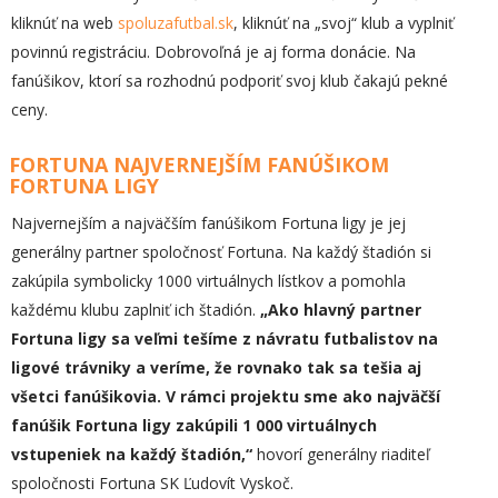
kliknúť na web
spoluzafutbal.sk
, kliknúť na „svoj“ klub a vyplniť
povinnú registráciu. Dobrovoľná je aj forma donácie. Na
fanúšikov, ktorí sa rozhodnú podporiť svoj klub čakajú pekné
ceny.
FORTUNA NAJVERNEJŠÍM FANÚŠIKOM
FORTUNA LIGY
Najvernejším a najväčším fanúšikom Fortuna ligy je jej
generálny partner spoločnosť Fortuna. Na každý štadión si
zakúpila symbolicky 1000 virtuálnych lístkov a pomohla
každému klubu zaplniť ich štadión.
„Ako hlavný partner
Fortuna ligy sa veľmi tešíme z návratu futbalistov na
ligové trávniky a veríme, že rovnako tak sa tešia aj
všetci fanúšikovia. V rámci projektu sme ako najväčší
fanúšik Fortuna ligy zakúpili 1 000 virtuálnych
vstupeniek na každý štadión,“
hovorí generálny riaditeľ
spoločnosti Fortuna SK Ľudovít Vyskoč.