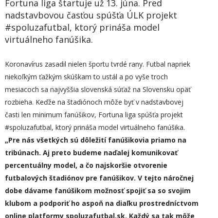
Fortuna liga štartuje už 13. júna. Pred
nadstavbovou časťou spúšťa ÚLK projekt
#spoluzafutbal, ktorý prináša model
virtuálneho fanúšika.
Koronavírus zasadil nielen športu tvrdé rany. Futbal napriek
niekoľkým ťažkým skúškam to ustál a po vyše troch
mesiacoch sa najvyššia slovenská súťaž na Slovensku opäť
rozbieha. Keďže na štadiónoch môže byť v nadstavbovej
časti len minimum fanúšikov, Fortuna liga spúšťa projekt
#spoluzafutbal, ktorý prináša model virtuálneho fanúšika.
„Pre nás všetkých sú dôležití fanúšikovia priamo na
tribúnach. Aj preto budeme naďalej komunikovať
percentuálny model, a čo najskoršie otvorenie
futbalových štadiónov pre fanúšikov. V tejto náročnej
dobe dávame fanúšikom možnosť spojiť sa so svojim
klubom a podporiť ho aspoň na diaľku prostredníctvom
online platformy spoluzafutbal.sk. Každý sa tak môže