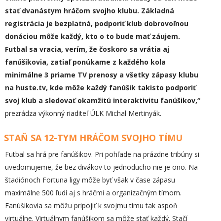
stať dvanástym hráčom svojho klubu. Základná
registrácia je bezplatná, podporiť klub dobrovoľnou
donáciou môže každý, kto o to bude mať záujem.
Futbal sa vracia, verím, že čoskoro sa vrátia aj
fanúšikovia, zatiaľ ponúkame z každého kola
minimálne 3 priame TV prenosy a všetky zápasy klubu
na huste.tv, kde môže každý fanúšik takisto podporiť
svoj klub a sledovať okamžitú interaktivitu fanúšikov,“
prezrádza výkonný riaditeľ ÚLK Michal Mertinyák.
STAŇ SA 12-TYM HRÁČOM SVOJHO TÍMU
Futbal sa hrá pre fanúšikov. Pri pohľade na prázdne tribúny si
uvedomujeme, že bez divákov to jednoducho nie je ono. Na
štadiónoch Fortuna ligy môže byť však v čase zápasu
maximálne 500 ľudí aj s hráčmi a organizačným tímom.
Fanúšikovia sa môžu pripojiť k svojmu tímu tak aspoň
virtuálne. Virtuálnym fanúšikom sa môže stať každý. Stačí