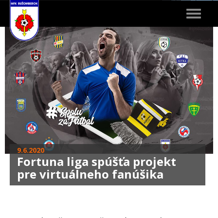
Toggle
navigat
9.6.2020
Fortuna liga spúšťa projekt
pre virtuálneho fanúšika