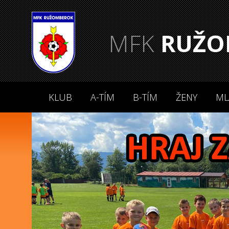
MFK
RUŽO
KLUB
A-TÍM
B-TÍM
ŽENY
ML