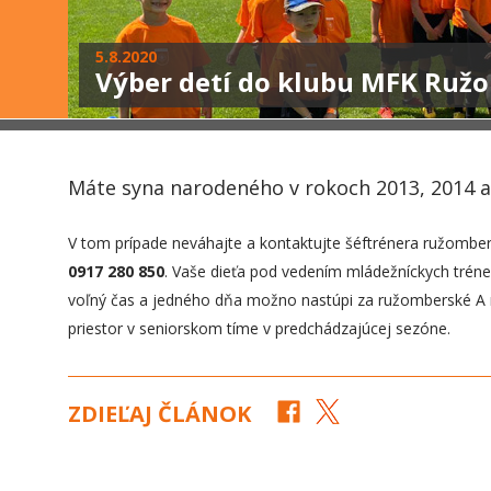
5.8.2020
Výber detí do klubu MFK Ruž
Máte syna narodeného v rokoch 2013, 2014 al
V tom prípade neváhajte a kontaktujte šéftrénera ružomber
0917 280 850
. Vaše dieťa pod vedením mládežníckych tréner
voľný čas a jedného dňa možno nastúpi za ružomberské A mu
priestor v seniorskom tíme v predchádzajúcej sezóne.
ZDIEĽAJ ČLÁNOK