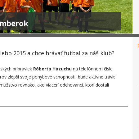
omberok
ebo 2015 a chce hrávať futbal za náš klub?
ských prípraviek
Róberta Hazuchu
na telefónnom čísle
ov zlepší svoje pohybové schopnosti, bude aktívne tráviť
žstvo rovnako, ako viacerí odchovanci, ktorí dostali