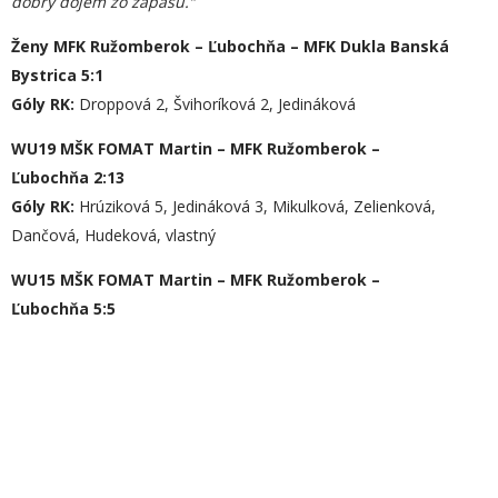
dobrý dojem zo zápasu.“
Ženy MFK Ružomberok – Ľubochňa – MFK Dukla Banská
Bystrica 5:1
Góly RK:
Droppová 2, Švihoríková 2, Jedináková
WU19 MŠK FOMAT Martin – MFK Ružomberok –
Ľubochňa 2:13
Góly RK:
Hrúziková 5, Jedináková 3, Mikulková, Zelienková,
Dančová, Hudeková, vlastný
WU15 MŠK FOMAT Martin – MFK Ružomberok –
Ľubochňa 5:5