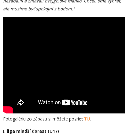
nezabalili a zmazali dvojgólové manko. Chceli sme vyhrať,
ale musíme byť spokojní s bodom.“
Fotogalériu zo zápasu si môžete pozrieť
TU
.
I. liga mladší dorast (U17)