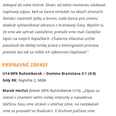
dokopol do siete Kútnik. Diváci od tohto momentu sledovali
napínavý zápas, keď sa šance striedali na oboch stranách.
Domáci nastrelili tyčku a brvno, naše šance pre zmenu
dvakrát vyhlavičkoval obranca z bránkovej čiary. Myslím si,
že sme ale vyhrali zaslúžene, pretože sme mali častejšie
loptu na svojich kopačkách. Chalanov víťazstvo určite
povzbudí do ďalšej tvrdej práce v tréningovom procese,
p
retože iba tak sa môže ich výkonnosť zlepšovať.“
PRÍPRAVNÉ ZÁPASY
U14 MFK Ružomberok – Domino Bratislava 3:1 (0:0)
Góly RK:
Rajnoha 2, Mišík
Marek Herčut
(tréner MFK Ružomberok U14):
„
Zápas sa
niesol v znamení veľmi n
í
zkej intenzity a nasadenia.
Väčšinu času sme strávili v útočnej zóne, no nedokázali
sme sa presadiť vo finalizácii. V druhom polčase sme