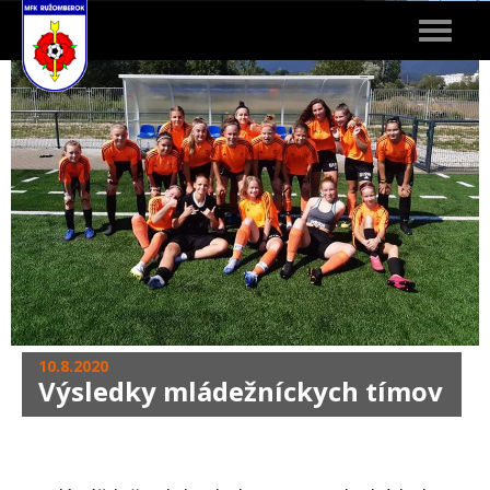
Toggle
navigat
10.8.2020
Výsledky mládežníckych tímov