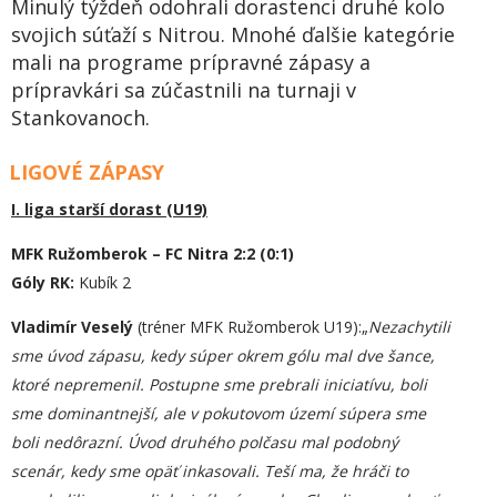
Minulý týždeň odohrali dorastenci druhé kolo
svojich súťaží s Nitrou. Mnohé ďalšie kategórie
mali na programe prípravné zápasy a
prípravkári sa zúčastnili na turnaji v
Stankovanoch.
LIGOVÉ ZÁPASY
I. liga starší dorast (U19)
MFK Ružomberok – FC Nitra 2:2 (0:1)
Góly RK:
Kubík 2
Vladimír Veselý
(tréner MFK Ružomberok U19):„
Nezachytili
sme úvod zápasu, kedy súper okrem gólu mal dve šance,
ktoré nepremenil. Postupne sme prebrali iniciatívu, boli
sme dominantnejší, ale v pokutovom území súpera sme
boli nedôrazní. Úvod druhého polčasu mal podobný
scenár, kedy sme opäť inkasovali. Teší ma, že hráči to