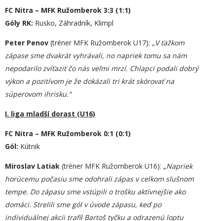
FC Nitra – MFK Ružomberok 3:3 (1:1)
Góly RK:
Rusko, Záhradník, Klimpl
Peter Penov
(tréner MFK Ružomberok U17):
„V ťažkom
zápase sme dvakrát vyhrávali, no napriek tomu sa nám
nepodarilo zvíťaziť čo nás veľmi mrzí. Chlapci podali dobrý
výkon a pozitívom je že dokázali tri krát skórovať na
súperovom ihrisku.“
I. liga mladší dorast (U16)
FC Nitra – MFK Ružomberok 0:1 (0:1)
Gól:
Kútnik
Miroslav Latiak
(tréner MFK Ružomberok U16): „
Napriek
horúcemu počasiu sme odohrali zápas v celkom slušnom
tempe. Do zápasu sme vstúpili o trošku aktívnejšie ako
domáci. Strelili sme gól v úvode zápasu, keď po
individuálnej akcii trafil Bartoš tyčku a odrazenú loptu