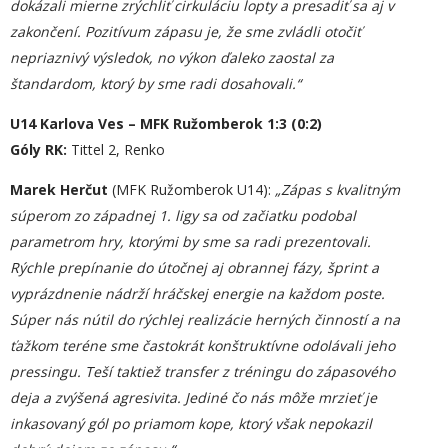
dokázali mierne zrýchliť cirkuláciu lopty a presadiť sa aj v
zakončení. Pozitívum zápasu je, že sme zvládli otočiť
nepriaznivý výsledok, no výkon ďaleko zaostal za
štandardom, ktorý by sme radi dosahovali.“
U14 Karlova Ves – MFK Ružomberok 1:3 (0:2)
Góly RK:
Tittel 2, Renko
Marek Herčut
(MFK Ružomberok U14):
„
Zápas s kvalitným
súperom zo západnej 1. ligy sa od začiatku podobal
parametrom hry, ktor
ý
mi by sme sa radi prezentovali.
Rýchle prepínanie do útočnej aj obrannej fázy, šprint a
vyprázdnenie nádrží hráčskej energie na každom poste.
Súper nás nútil do rýchlej realizácie herných činností a na
ťažkom teréne sme častokrát konštruktívne odolávali jeho
pre
s
singu. Teší taktiež transfer z tréningu do zápasového
deja a zvýšená agresivita. Jediné čo nás môže mrzieť je
inkasovaný gól po priamom kope, ktorý však nepokazil