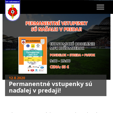
Toggle
navigat
12.8.2020
Permanentné vstupenky sú
naďalej v predaji!