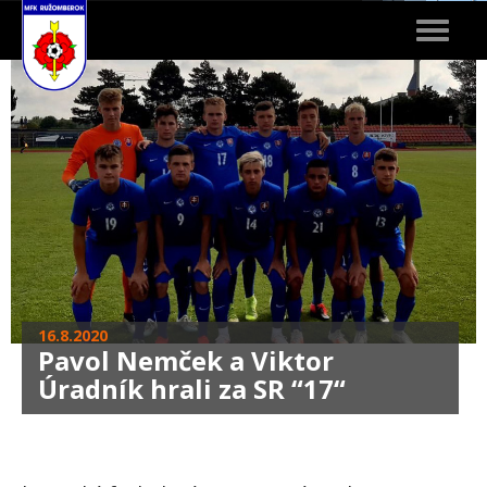
Toggle
navigat
16.8.2020
Pavol Nemček a Viktor
Úradník hrali za SR “17“