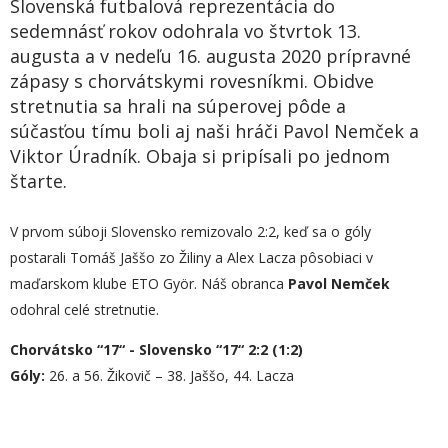
Slovenská futbalová reprezentácia do
sedemnásť rokov odohrala vo štvrtok 13.
augusta a v nedeľu 16. augusta 2020 prípravné
zápasy s chorvátskymi rovesníkmi. Obidve
stretnutia sa hrali na súperovej pôde a
súčasťou tímu boli aj naši hráči Pavol Nemček a
Viktor Úradník. Obaja si pripísali po jednom
štarte.
V prvom súboji Slovensko remizovalo 2:2, keď sa o góly
postarali Tomáš Jaššo zo Žiliny a Alex Lacza pôsobiaci v
maďarskom klube ETO Györ. Náš obranca
Pavol Nemček
odohral celé stretnutie.
Chorvátsko “17“ - Slovensko “17“ 2:2 (1:2)
Góly:
26. a 56. Žikovič – 38. Jaššo, 44. Lacza