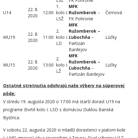
LSŽ
FK Pohronie
1.
MFK
22. 8.
U14
12:00
kolo I.
Ružomberok
–
Černová
2020
LSŽ
FK Pohronie
MFK
2.
Ružomberok –
22. 8.
WU19
11:00
kolo I.
Ľubochňa
–
Lúčky
2020
LD
Partizán
Bardejov
MFK
2.
22. 8.
Ružomberok –
WU15
13:00
kolo I.
Lúčky
2020
Ľubochňa
–
LŽ
Partizán Bardejov
Ostatné stretnutia odohrajú naše výbery na súperovej
pôde:
V stredu 19. augusta 2020 o 17:00 má starší dorast U19 na
programe štvrté kolo I. LSD s domácou Duklou Banská
Bystrica.
V sobotu 22. augusta 2020 si mladší dorastenci v piatom kole
I. LMD zmerajú sily s rovesníkmi z Trnavy. Duel výberov U17