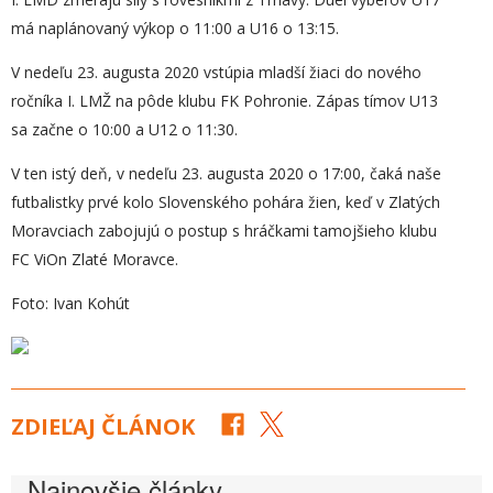
má naplánovaný výkop o 11:00 a U16 o 13:15.
V nedeľu 23. augusta 2020 vstúpia mladší žiaci do nového
ročníka I. LMŽ na pôde klubu FK Pohronie. Zápas tímov U13
sa začne o 10:00 a U12 o 11:30.
V ten istý deň, v nedeľu 23. augusta 2020 o 17:00, čaká naše
futbalistky prvé kolo Slovenského pohára žien, keď v Zlatých
Moravciach zabojujú o postup s hráčkami tamojšieho klubu
FC ViOn Zlaté Moravce.
Foto: Ivan Kohút
ZDIEĽAJ ČLÁNOK
Najnovšie články