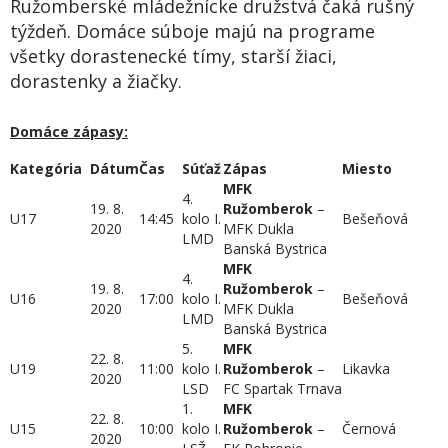
Ružomberské mládežnícke družstvá čaká rušný
týždeň. Domáce súboje majú na programe
všetky dorastenecké tímy, starší žiaci,
dorastenky a žiačky.
Domáce zápasy:
Kategória
Dátum
Čas
Súťaž
Zápas
Miesto
MFK
4.
19. 8.
Ružomberok
–
U17
14:45
kolo I.
Bešeňová
2020
MFK Dukla
LMD
Banská Bystrica
MFK
4.
19. 8.
Ružomberok
–
U16
17:00
kolo I.
Bešeňová
2020
MFK Dukla
LMD
Banská Bystrica
5.
MFK
22. 8.
U19
11:00
kolo I.
Ružomberok
–
Likavka
2020
LSD
FC Spartak Trnava
1.
MFK
22. 8.
U15
10:00
kolo I.
Ružomberok
–
Černová
2020