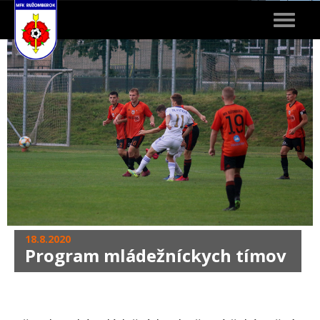
Toggle
navigat
18.8.2020
Program mládežníckych tímov