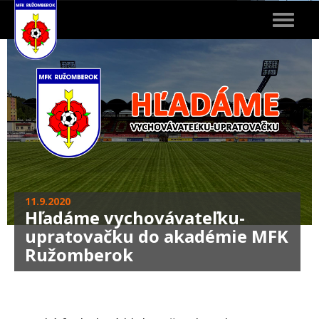
Toggle
navigat
11.9.2020
Hľadáme vychovávateľku-
upratovačku do akadémie MFK
Ružomberok