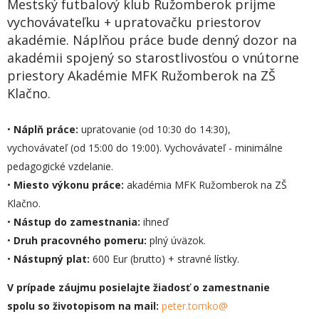
Mestský futbalový klub Ružomberok prijme
vychovávateľku + upratovačku priestorov
akadémie. Náplňou práce bude denný dozor na
akadémii spojený so starostlivosťou o vnútorne
priestory Akadémie MFK Ružomberok na ZŠ
Klačno.
•
Náplň práce:
upratovanie (od 10:30 do 14:30),
vychovávateľ (od 15:00 do 19:00). Vychovávateľ - minimálne
pedagogické vzdelanie.
•
Miesto výkonu práce:
akadémia MFK Ružomberok na ZŠ
Klačno.
•
Nástup do zamestnania:
ihneď
•
Druh pracovného pomeru:
plný úväzok.
•
Nástupný plat:
600 Eur (brutto) + stravné lístky.
V prípade záujmu posielajte žiadosť o zamestnanie
spolu so životopisom na mail:
peter.tomko@