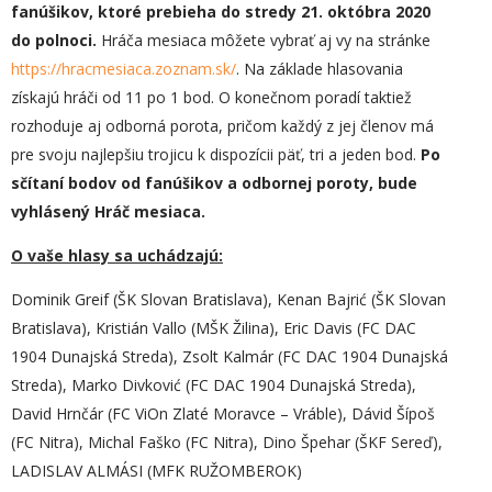
fanúšikov, ktoré prebieha do stredy 21. októbra 2020
do polnoci.
Hráča mesiaca môžete vybrať aj vy na stránke
https://hracmesiaca.zoznam.sk/
. Na základe hlasovania
získajú hráči od 11 po 1 bod. O konečnom poradí taktiež
rozhoduje aj odborná porota, pričom každý z jej členov má
pre svoju najlepšiu trojicu k dispozícii päť, tri a jeden bod.
Po
sčítaní bodov od fanúšikov a odbornej poroty, bude
vyhlásený Hráč mesiaca.
O vaše hlasy sa uchádzajú:
Dominik Greif (ŠK Slovan Bratislava), Kenan Bajrić (ŠK Slovan
Bratislava), Kristián Vallo (MŠK Žilina), Eric Davis (FC DAC
1904 Dunajská Streda), Zsolt Kalmár (FC DAC 1904 Dunajská
Streda), Marko Divković (FC DAC 1904 Dunajská Streda),
David Hrnčár (FC ViOn Zlaté Moravce – Vráble), Dávid Šípoš
(FC Nitra), Michal Faško (FC Nitra), Dino Špehar (ŠKF Sereď),
LADISLAV ALMÁSI (MFK RUŽOMBEROK)