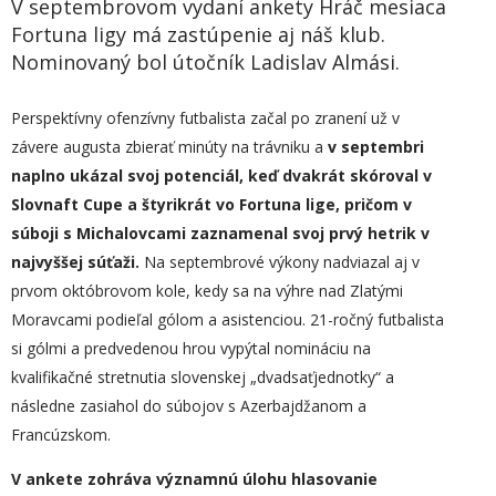
V septembrovom vydaní ankety Hráč mesiaca
Fortuna ligy má zastúpenie aj náš klub.
Nominovaný bol útočník Ladislav Almási.
Perspektívny ofenzívny futbalista začal po zranení už v
závere augusta zbierať minúty na trávniku a
v septembri
naplno ukázal svoj potenciál, keď dvakrát skóroval v
Slovnaft Cupe a štyrikrát vo Fortuna lige, pričom v
súboji s Michalovcami zaznamenal svoj prvý hetrik v
najvyššej súťaži.
Na septembrové výkony nadviazal aj v
prvom októbrovom kole, kedy sa na výhre nad Zlatými
Moravcami podieľal gólom a asistenciou. 21-ročný futbalista
si gólmi a predvedenou hrou vypýtal nomináciu na
kvalifikačné stretnutia slovenskej „dvadsaťjednotky“ a
následne zasiahol do súbojov s Azerbajdžanom a
Francúzskom.
V ankete zohráva významnú úlohu hlasovanie