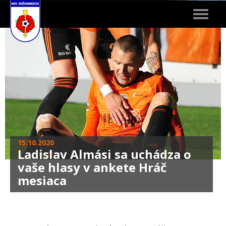
Toggle
navigat
15.10.2020
Ladislav Almási sa uchádza o
vaše hlasy v ankete Hráč
mesiaca