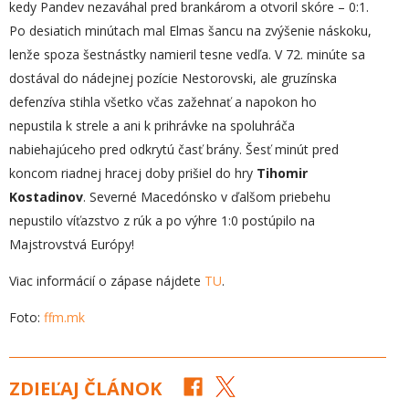
kedy Pandev nezaváhal pred brankárom a otvoril skóre – 0:1.
Po desiatich minútach mal Elmas šancu na zvýšenie náskoku,
lenže spoza šestnástky namieril tesne vedľa. V 72. minúte sa
dostával do nádejnej pozície Nestorovski, ale gruzínska
defenzíva stihla všetko včas zažehnať a napokon ho
nepustila k strele a ani k prihrávke na spoluhráča
nabiehajúceho pred odkrytú časť brány. Šesť minút pred
koncom riadnej hracej doby prišiel do hry
Tihomir
Kostadinov
. Severné Macedónsko v ďalšom priebehu
nepustilo víťazstvo z rúk a po výhre 1:0 postúpilo na
Majstrovstvá Európy!
Viac informácií o zápase nájdete
TU
.
Foto:
ffm.mk
ZDIEĽAJ ČLÁNOK