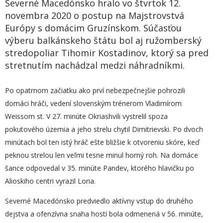
Severné Macedónsko hralo vo štvrtok 12.
novembra 2020 o postup na Majstrovstvá
Európy s domácim Gruzínskom. Súčasťou
výberu balkánskeho štátu bol aj ružomberský
stredopoliar Tihomir Kostadinov, ktorý sa pred
stretnutím nachádzal medzi náhradníkmi.
Po opatrnom začiatku ako prví nebezpečnejšie pohrozili
domáci hráči, vedení slovenským trénerom Vladimírom
Weissom st. V 27. minúte Okriashvili vystrelil spoza
pokutového územia a jeho strelu chytil Dimitrievski. Po dvoch
minútach bol ten istý hráč ešte bližšie k otvoreniu skóre, keď
peknou strelou len veľmi tesne minul horný roh. Na domáce
šance odpovedal v 35. minúte Pandev, ktorého hlavičku po
Alioskiho centri vyrazil Loria.
Severné Macedónsko predviedlo aktívny vstup do druhého
dejstva a ofenzívna snaha hostí bola odmenená v 56. minúte,