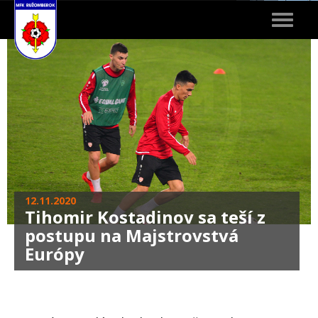
Toggle
navigat
12.11.2020
Tihomir Kostadinov sa teší z
postupu na Majstrovstvá
Európy