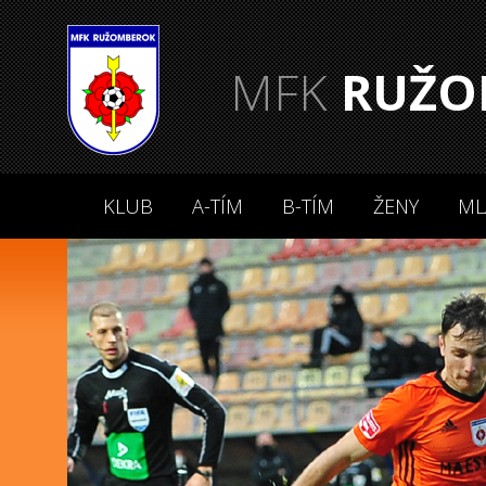
MFK
RUŽO
KLUB
A-TÍM
B-TÍM
ŽENY
ML