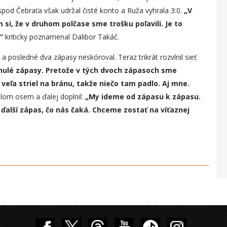
spod Čebraťa však udržal čisté konto a Ruža vyhrala 3:0.
„
V
 si, že v druhom polčase sme trošku poľavili. Je to
,“
kriticky poznamenal Dalibor Takáč.
 posledné dva zápasy neskóroval. Teraz trikrát rozvlnil sieť
nul
é
zápas
y
. Pretože v tých dvoch zápasoch sme
lo veľa striel na bránu, takže niečo tam padlo. Aj mne.
íslom osem a ďalej doplnil:
„
My ideme od zápasu k zápasu.
a
ďalší zápas,
čo nás čaká. Chceme zostať na víťaznej