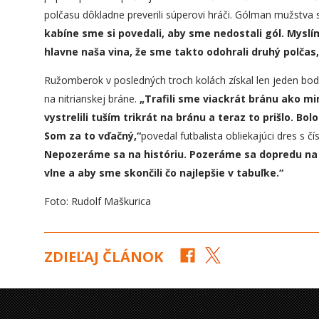
polčasu dôkladne preverili súperovi hráči. Gólman mužstva 
kabíne sme si povedali, aby sme nedostali gól. Myslím
hlavne naša vina, že sme takto odohrali druhý polčas
Ružomberok v posledných troch kolách získal len jeden bod a
na nitrianskej bráne.
„
Trafili sme viackrát bránu ako mi
vystrelili tuším trikrát na bránu a teraz to prišlo. Bo
Som za to vďačný,“
povedal futbalista obliekajúci dres s č
Nepozeráme sa na históriu. Pozerám
e
sa dopredu n
vlne
a aby sme skončili čo najlepšie v tabuľke.“
Foto: Rudolf Maškurica
ZDIEĽAJ ČLÁNOK