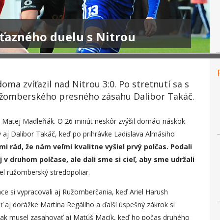
íťazného duelu s Nitrou
a zvíťazil nad Nitrou 3:0. Po stretnutí sa s
 ružomberského presného zásahu Dalibor Takáč.
óre Matej Madleňák. O 26 minút neskôr zvýšil domáci náskok
iny aj Dalibor Takáč, keď po prihrávke Ladislava Almásiho
i rád, že nám veľmi kvalitne vyšiel prvý polčas. Podali
v druhom polčase, ale dali sme si cieľ, aby sme udržali
el ružomberský stredopoliar.
nce si vypracovali aj Ružomberčania, keď Ariel Harush
ť aj dorážke Martina Regáliho a ďalší úspešný zákrok si
však musel zasahovať aj Matúš Macík, keď ho počas druhého