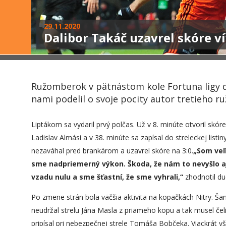
29.11.2020
Dalibor Takáč uzavrel skóre v
Ružomberok v pätnástom kole Fortuna ligy dom
nami podelil o svoje pocity autor tretieho
Liptákom sa vydaril prvý polčas. Už v 8. minúte otvoril sk
Ladislav Almási a v 38. minúte sa zapísal do streleckej list
nezaváhal pred brankárom a uzavrel skóre na 3:0.
„Som veľm
sme nadpriemerný výkon. Škoda, že nám to nevyšlo aj 
vzadu nulu a sme šťastní, že sme vyhrali,“
zhodnotil du
Po zmene strán bola väčšia aktivita na kopačkách Nitry. Ša
neudržal strelu Jána Masla z priameho kopu a tak musel čeli
pripísal pri nebezpečnej strele Tomáša Bobčeka. Viackrát 