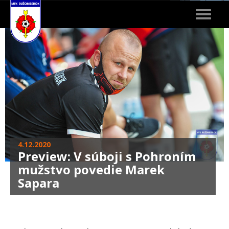
Toggle
navigat
4.12.2020
Preview: V súboji s Pohroním
mužstvo povedie Marek
Sapara