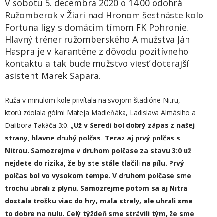
V sobotu 5. decembra 2020 o 14:00 odohrá
Ružomberok v Žiari nad Hronom šestnáste kolo
Fortuna ligy s domácim tímom FK Pohronie.
Hlavný tréner ružomberského A mužstva Ján
Haspra je v karanténe z dôvodu pozitívneho
kontaktu a tak bude mužstvo viesť doterajší
asistent Marek Sapara.
Ruža v minulom kole privítala na svojom štadióne Nitru,
ktorú zdolala gólmi Mateja Madleňáka, Ladislava Almásiho a
Dalibora Takáča 3:0. „
Už v Seredi bol dobrý zápas z našej
strany, hlavne druhý polčas. Teraz aj prvý polčas s
Nitrou. Samozrejme v druhom polčase za stavu 3:0 už
nejdete do rizika, že by ste stále tlačili na pílu. Prvý
polčas bol vo vysokom tempe. V druhom polčase sme
trochu ubrali z plynu. Samozrejme potom sa aj Nitra
dostala trošku viac do hry, mala strely, ale uhrali sme
to dobre na nulu. Celý týždeň sme strávili tým, že sme