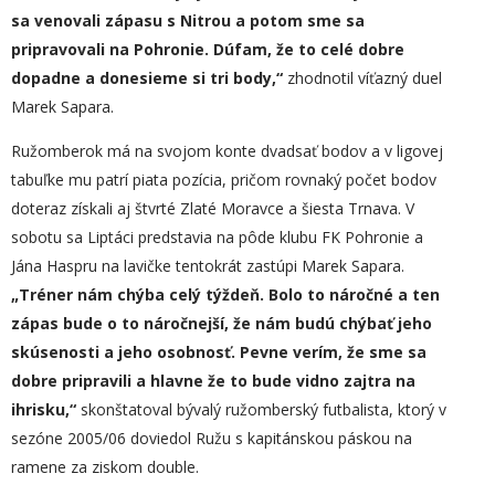
sa venovali zápasu s Nitrou a potom sme sa
pripravovali na Pohronie. Dúfam, že to celé dobre
dopadne a donesieme si tri body,“
zhodnotil víťazný duel
Marek Sapara.
Ružomberok má na svojom konte dvadsať bodov a v ligovej
tabuľke mu patrí piata pozícia, pričom rovnaký počet bodov
doteraz získali aj štvrté Zlaté Moravce a šiesta Trnava. V
sobotu sa Liptáci predstavia na pôde klubu FK Pohronie a
Jána Haspru na lavičke tentokrát zastúpi Marek Sapara.
„
Tréner nám chýba celý týždeň. Bolo to náročné a ten
zápas bude o to náročnejší, že nám budú chýbať jeho
skúsenosti a jeho osobnosť. Pevne verím, že sme sa
dobre pripravili a
hlavne
že to bude vidno zajtra na
ihrisku,“
skonštatoval bývalý ružomberský futbalista, ktorý v
sezóne 2005/06 doviedol Ružu s kapitánskou páskou na
ramene za ziskom double.