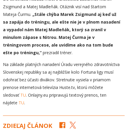
Zsigmund a Matej Madleňák. Otáznik visí nad štartom
Mateja Čurmu.
„
Stále chýba Marek Zsigmund aj keď už
sa zapája do tréningu, ale ešte nie je v plnom nasadení
a vypadol nám Matej Madleňák, ktorý sa zranil v
minulom zápase s Nitrou. Matej Čurma je v
tréningovom procese, ale uvidíme ako na tom bude
ešte po tréningu,“
prezradil tréner.
Na základe platných nariadení Úradu verejného zdravotníctva
Slovenskej republiky sa aj najbližšie kolo Fortuna ligy musí
odohrať bez účasti divákov. Stretnutie vysiela v priamom
prenose internetová televízia Huste.tv, ktorú môžete
sledovať
TU
. Onlajny.eu pripravujú textový prenos, ten
nájdete
TU
.
ZDIEĽAJ ČLÁNOK