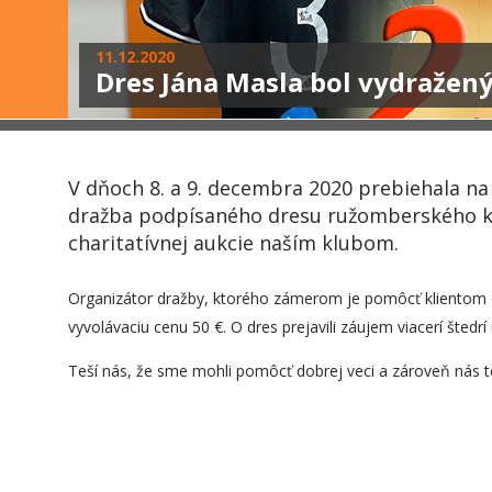
11.12.2020
Dres Jána Masla bol vydražený
V dňoch 8. a 9. decembra 2020 prebiehala na
dražba podpísaného dresu ružomberského k
charitatívnej aukcie naším klubom.
Organizátor dražby, ktorého zámerom je pomôcť kliento
vyvolávaciu cenu 50 €. O dres prejavili záujem viacerí šted
Teší nás, že sme mohli pomôcť dobrej veci a zároveň nás t