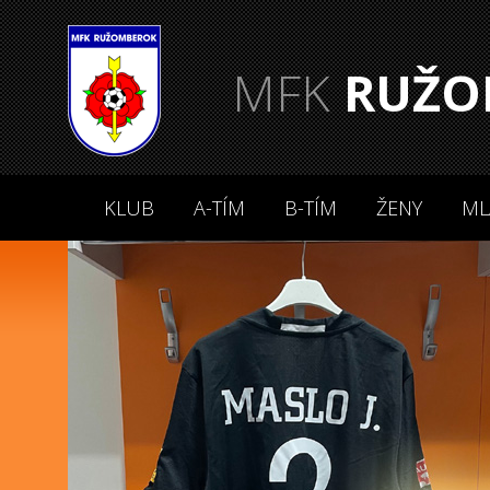
MFK
RUŽO
KLUB
A-TÍM
B-TÍM
ŽENY
ML