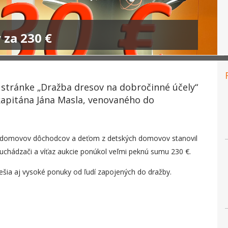
 za 230 €
 stránke „Dražba dresov na dobročinné účely“
apitána Jána Masla, venovaného do
m domovov dôchodcov a deťom z detských domovov stanovil
rí uchádzači a víťaz aukcie ponúkol veľmi peknú sumu 230 €.
ešia aj vysoké ponuky od ľudí zapojených do dražby.