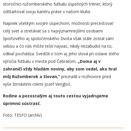
storočnici ružomberského futbalu úspešných tréner, ktorý
odštartoval svoju kariéru práve v našom klube.
Napriek všetkým svojim úspechom, možnosti precestovať
celý svet a stretávať sa s najvýznamnejšími osobami
športového aj spoločenského života však stále zostal sám
sebou a čo nás môže tešiť najviac, nikdy nezabudol na to,
odkiaľ pochádza. Svedčili o tom aj jeho slová pri oslave stého
výročia futbalu v meste pod Čebraťom.
„
Doma aj v
zahraničí vždy hľadám noviny, aby som vedel, ako hral
môj Ružomberok a Slovan,“
prezradil v rozhovore pred
vyše štrnástimi rokmi Jozef Vengloš.
Rodine a pozostalým aj touto cestou vyjadrujeme
úprimnú sústrasť.
Foto: TESFO (archív)