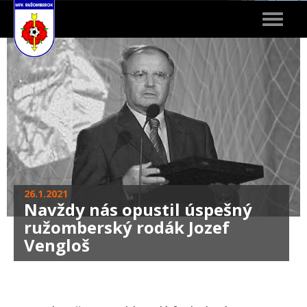
Toggle
navigat
26.1.2021
Navždy nás opustil úspešný
ružomberský rodák Jozef
Vengloš