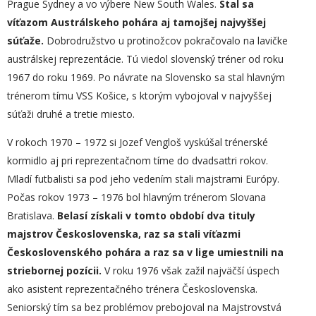
Prague Sydney a vo výbere New South Wales.
Stal sa
víťazom Austrálskeho pohára aj tamojšej najvyššej
súťaže.
Dobrodružstvo u protinožcov pokračovalo na lavičke
austrálskej reprezentácie. Tú viedol slovenský tréner od roku
1967 do roku 1969. Po návrate na Slovensko sa stal hlavným
trénerom tímu VSS Košice, s ktorým vybojoval v najvyššej
súťaži druhé a tretie miesto.
V rokoch 1970 – 1972 si Jozef Vengloš vyskúšal trénerské
kormidlo aj pri reprezentačnom tíme do dvadsaťtri rokov.
Mladí futbalisti sa pod jeho vedením stali majstrami Európy.
Počas rokov 1973 – 1976 bol hlavným trénerom Slovana
Bratislava.
Belasí získali v tomto období dva tituly
majstrov Československa, raz sa stali víťazmi
Československého pohára a raz sa v lige umiestnili na
striebornej pozícii.
V roku 1976 však zažil najväčší úspech
ako asistent reprezentačného trénera Československa.
Seniorský tím sa bez problémov prebojoval na Majstrovstvá