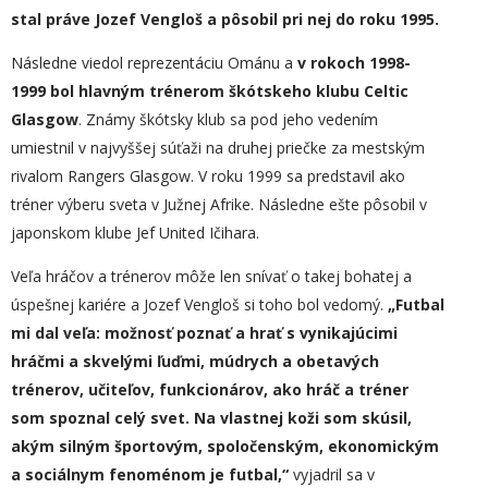
stal práve Jozef Vengloš a pôsobil pri nej do roku 1995.
Následne viedol reprezentáciu Ománu a
v rokoch 1998-
1999 bol hlavným trénerom škótskeho klubu Celtic
Glasgow
. Známy škótsky klub sa pod jeho vedením
umiestnil v najvyššej súťaži na druhej priečke za mestským
rivalom Rangers Glasgow. V roku 1999 sa predstavil ako
tréner výberu sveta v Južnej Afrike. Následne ešte pôsobil v
japonskom klube Jef United Ičihara.
Veľa hráčov a trénerov môže len snívať o takej bohatej a
úspešnej kariére a Jozef Vengloš si toho bol vedomý.
„
Futbal
mi dal veľa: možnosť poznať a hrať s vynikajúcimi
hráčmi a skvelými ľuďmi, múdrych a obetavých
trénerov, učiteľov, funkcionárov, ako hráč a tréner
som spoznal celý svet. Na vlastnej koži som skúsil,
akým silným športovým, spoločenským, ekonomickým
a sociálnym fenoménom je futbal,“
vyjadril sa v