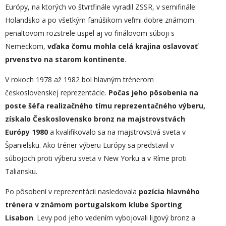
Európy, na ktorých vo štvrťfinále vyradil ZSSR, v semifinále
Holandsko a po všetkým fanúšikom veľmi dobre známom
penaltovom rozstrele uspel aj vo finálovom súboji s
Nemeckom,
vďaka čomu mohla celá krajina oslavovať
prvenstvo na starom kontinente
.
V rokoch 1978 až 1982 bol hlavným trénerom
československej reprezentácie.
Počas jeho pôsobenia na
poste šéfa realizačného tímu reprezentačného výberu,
získalo Československo bronz na majstrovstvách
Európy 1980
a kvalifikovalo sa na majstrovstvá sveta v
Španielsku. Ako tréner výberu Európy sa predstavil v
súbojoch proti výberu sveta v New Yorku a v Ríme proti
Taliansku.
Po pôsobení v reprezentácii nasledovala
pozícia hlavného
trénera v známom portugalskom klube Sporting
Lisabon
. Levy pod jeho vedením vybojovali ligový bronz a