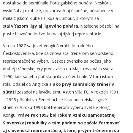
dostali sa do semifinále Portugalského pohára. Neskôr si
vyskúšal aj exotické, no zároveň aj úspešné, pôsobenie v
malajzijskom klube FT Kuala Lumpur, s ktorým sa
stal
víťazom ligy aj ligového pohára
. Následne pôsobil na
poste hlavného lodivoda malajzijskej reprezentácie.
V roku 1987 sa Jozef Vengloš vrátil do rodného
Československa, kde sa znova stal trénerom seniorského
reprezentačného výberu. Československo sa počas jeho
druhej trénerskej éry predstavilo na Majstrovstvách sveta
1990, kde sa jeho púť skončila vo štvrťfinále. V tom istom
roku odišiel do Anglicka a
ako prvý zahraničný tréner v
súťaži
zasadol na lavičku tímu Aston Villa FC. V rokoch 1991
– 1993 pôsobil vo Fenerbachce Istanbul a získal ligové
striebro. V roku 1993 bol trénerom výberu sveta v Hong
Kongu.
Práve rok 1993 bol rokom vzniku samostatnej
Slovenskej republiky a tým pádom sa začala formovať
aj slovenská reprezentácia, ktorej prvým trénerom sa