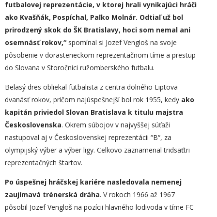
futbalovej reprezentácie, v ktorej hrali vynikajúci hráči
ako Kvašňák, Pospíchal, Paľko Molnár. Odtiaľ už bol
prirodzený skok do ŠK Bratislavy, hoci som nemal ani
osemnásť rokov,“
spomínal si Jozef Vengloš na svoje
pôsobenie v dorasteneckom reprezentačnom tíme a prestup
do Slovana v Storočnici ružomberského futbalu.
Belasý dres obliekal futbalista z centra dolného Liptova
dvanásť rokov, pričom najúspešnejší bol rok 1955, kedy
ako
kapitán priviedol Slovan Bratislava k titulu majstra
Československa
. Okrem súbojov v najvyššej súťaži
nastupoval aj v Československej reprezentácii “B“, za
olympijský výber a výber ligy. Celkovo zaznamenal tridsaťtri
reprezentačných štartov.
Po úspešnej hráčskej kariére nasledovala nemenej
zaujímavá trénerská dráha
. V rokoch 1966 až 1967
pôsobil Jozef Vengloš na pozícii hlavného lodivoda v tíme FC