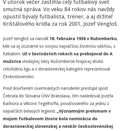
V utorok večer zastihla celý futbalový svet
smutná správa. Vo veku 84 rokov nás navždy
opustil bývalý futbalista, tréner, a aj držiteľ
Krištáľového krídla za rok 2001, Jozef Vengloš.
Jozef Vengloš sa narodil
18. februára 1936 v Ružomberku
,
kde sa aj zoznámil so svojou najväčšou životnou vášňou, s
futbalom.
Už v šestnástich rokoch sa prebojoval do A
mužstva
vtedajšej Iskry Ružomberok hrajúcej druhú
celoštátnu ligu a v dorasteneckej kategórii reprezentoval
Československo.
Pred dovŕšením osemnástych narodenín prestúpil spod
Čebraťa do Slovana ÚNV Bratislava, čím nasledoval Jozefa
Bačkora a Viktora Tegelhoffa, považovaného za jednu z
najväčších belasých legiend.
„
Významným prelomom v
mojom futbalovom živote bola nominácia do
dorasteneckej slovenskej a neskôr československej