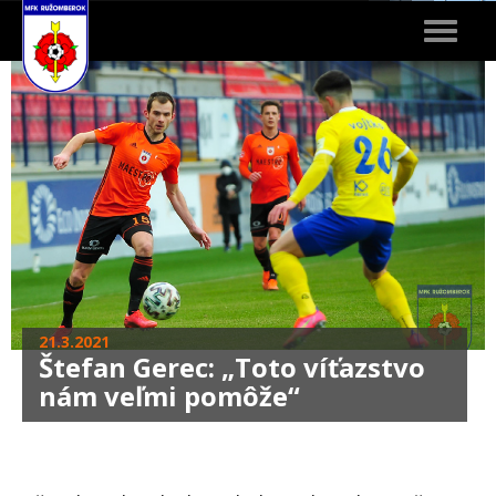
Toggle
navigat
21.3.2021
Štefan Gerec: „Toto víťazstvo
nám veľmi pomôže“