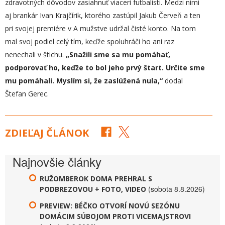
zdravotných dôvodov zasiahnuť viacerí futbalisti. Medzi nimi
aj brankár Ivan Krajčírik, ktorého zastúpil Jakub Červeň a ten
pri svojej premiére v A mužstve udržal čisté konto. Na tom
mal svoj podiel celý tím, keďže spoluhráči ho ani raz
nenechali v štichu.
„
Snažili sme sa mu pomáhať,
podporovať ho, keďže to bol jeho prvý štart. Určite sme
mu pomáhali. Myslím si, že zaslúžená nula,“
dodal
Štefan Gerec.
ZDIEĽAJ ČLÁNOK
Najnovšie články
RUŽOMBEROK DOMA PREHRAL S
(sobota 8.8.2026)
PODBREZOVOU + FOTO, VIDEO
PREVIEW: BÉČKO OTVORÍ NOVÚ SEZÓNU
DOMÁCIM SÚBOJOM PROTI VICEMAJSTROVI