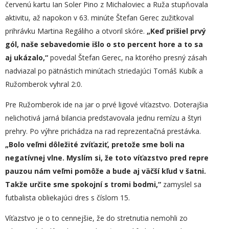
červenú kartu Ian Soler Pino z Michaloviec a Ruža stupňovala
aktivitu, až napokon v 63. minúte Štefan Gerec zužitkoval
prihrávku Martina Regáliho a otvoril skóre.
„
Keď prišiel prvý
gól, naše sebavedomie išlo o sto percent hore a to sa
aj ukázalo,“
povedal Štefan Gerec, na ktorého presný zásah
nadviazal po pätnástich minútach striedajúci Tomáš Kubík a
Ružomberok vyhral 2:0.
Pre Ružomberok ide na jar o prvé ligové víťazstvo. Doterajšia
nelichotivá jarná bilancia predstavovala jednu remízu a štyri
prehry. Po výhre prichádza na rad reprezentačná prestávka.
„
Bolo veľmi dôležité zvíťaziť, pretože sme boli na
negatívnej vlne. Myslím si, že toto víťazstvo pred repre
pauzou nám veľmi pomôže a bude aj väčší kľud v šatni.
Takže určite sme spokojní s tromi bodmi,“
zamyslel sa
futbalista obliekajúci dres s číslom 15.
Víťazstvo je o to cennejšie, že do stretnutia nemohli zo