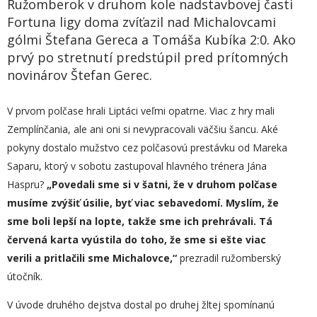
Ružomberok v druhom kole nadstavbovej časti
Fortuna ligy doma zvíťazil nad Michalovcami
gólmi Štefana Gereca a Tomáša Kubíka 2:0. Ako
prvý po stretnutí predstúpil pred prítomných
novinárov Štefan Gerec.
V prvom polčase hrali Liptáci veľmi opatrne. Viac z hry mali
Zemplínčania, ale ani oni si nevypracovali väčšiu šancu. Aké
pokyny dostalo mužstvo cez polčasovú prestávku od Mareka
Saparu, ktorý v sobotu zastupoval hlavného trénera Jána
Haspru?
„
Povedali sme si v šatni, že v druhom polčase
musíme zvýšiť úsilie, byť viac sebavedomí. Myslím, že
sme boli lepší na lopte, takže sme ich prehrávali. Tá
červená karta vyústila
do
toho, že sme si ešte viac
verili a pritlačili sme Michalovce,“
prezradil ružomberský
útočník.
V úvode druhého dejstva dostal po druhej žltej spomínanú