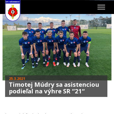
Toggle
navigat
25.3.2021
Timotej Múdry sa asistenciou
podieľal na výhre SR “21“