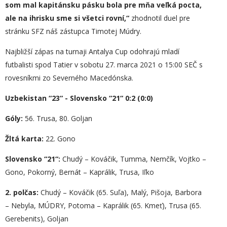
som mal kapitánsku pásku bola pre mňa veľká pocta,
ale na ihrisku sme si všetci rovní,“
zhodnotil duel pre
stránku SFZ náš zástupca Timotej Múdry.
Najbližší zápas na turnaji Antalya Cup odohrajú mladí
futbalisti spod Tatier v sobotu 27. marca 2021 o 15:00 SEČ s
rovesníkmi zo Severného Macedónska.
Uzbekistan “23“ - Slovensko “21“ 0:2 (0:
0)
Góly:
56. Trusa, 80. Goljan
Žltá karta:
22. Gono
Slovensko “21“:
Chudý – Kováčik, Tumma, Nemčík, Vojtko –
Gono, Pokorný, Bernát – Kaprálik, Trusa, Iľko
2. polčas:
Chudý – Kováčik (65. Suľa), Malý, Pišoja, Barbora
– Nebyla, MÚDRY, Potoma – Kaprálik (65. Kmeť), Trusa (65.
Gerebenits), Goljan