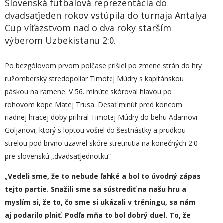
Slovenská futbalová reprezentácia do
dvadsaťjeden rokov vstúpila do turnaja Antalya
Cup víťazstvom nad o dva roky starším
výberom Uzbekistanu 2:0.
Po bezgólovom prvom polčase prišiel po zmene strán do hry
ružomberský stredopoliar Timotej Múdry
s kapitánskou
páskou na ramene. V 56. minúte skóroval hlavou po
rohovom kope Matej Trusa. Desať minút pred koncom
riadnej hracej doby prihral Timotej Múdry do behu Adamovi
Goljanovi, ktorý s loptou vošiel do šestnástky a prudkou
strelou pod brvno uzavrel skóre stretnutia na konečných 2:0
pre slovenskú „dvadsaťjednotku“.
„
Vedeli sme, že to nebude ľahké a bol to úvodný zápas
tejto partie. Snažili sme sa sústrediť na našu hru a
myslím si, že to, čo sme si ukázali v tréningu, sa nám
aj podarilo plniť. Podľa mňa to bol dobrý duel. To, že