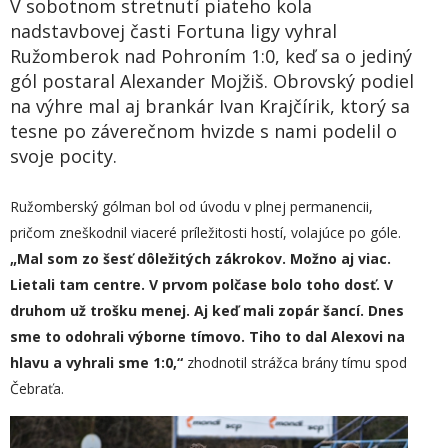
V sobotnom stretnutí piateho kola
nadstavbovej časti Fortuna ligy vyhral
Ružomberok nad Pohroním 1:0, keď sa o jediný
gól postaral Alexander Mojžiš. Obrovský podiel
na výhre mal aj brankár Ivan Krajčírik, ktorý sa
tesne po záverečnom hvizde s nami podelil o
svoje pocity.
Ružomberský gólman bol od úvodu v plnej permanencii,
pričom zneškodnil viaceré príležitosti hostí, volajúce po góle.
„
Mal som zo šesť dôležitých zákrokov. Možno aj viac.
Lietali tam centre. V prvom polčase bolo toho dosť.
V
druhom už trošku menej. Aj keď mali zopár šancí. Dnes
sme to odohrali výborne tímovo. Tiho to dal Alexovi na
hlavu a vyhrali sme 1:0,“
zhodnotil strážca brány tímu spod
Čebraťa.