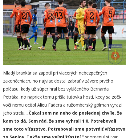
Mladý brankár sa zapotil pri viacerých nebezpečných
zakončeniach, no najviac dostal zabrať v závere prvého
polčasu, kedy už súper hral bez vylúčeného Bernarda
Petráka, no napriek tomu prišla tutovka hostí, kedy sa zoči-
voči nemu ocitol Alieu Fadera a ružomberský gólman vyrazil
jeho strelu.
„Čakal som na neho do poslednej chvíle, že
kam to dá. Som rád, že sme vyhrali 1:0. Potrebovali
sme toto víťazstvo. Potrebovali sme potvrdiť víťazstvo
zo Senice. Takže sme veľmi šťastní,“
spomenul si Ivan