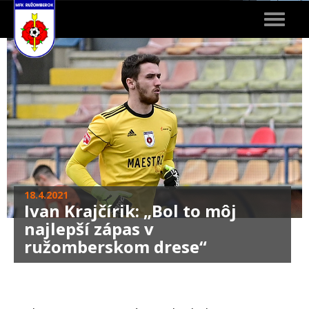
Toggle
navigat
18.4.2021
Ivan Krajčírik: „Bol to môj
najlepší zápas v
ružomberskom drese“