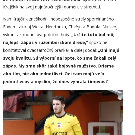
Krajčírik na svoj najnáročnejší moment v stretnutí.
Ivan Krajčírik zneškodnil nebezpečné strely spomínaného
Faderu, ako aj Weira, Heurtauxa, Chvěju a Badola. Na svoj
výkon tak mohol byť patrične hrdý.
„
Určite toto bol môj
najlepší zápas v ružomberskom drese,“
spokojne
konštatoval dvadsaťročný brankár a ďalej dodal:
„
Oni majú
svoju kvalitu. Sú výborní na lopte, čo sme čakali celý
zápas. My sme skôr také bojovné mužstvo. Drieme
ako tím, nie ako jednotlivci. Oni tam majú veľa
jednotlivcov a myslím, že dnes vyhrala tímovosť.“