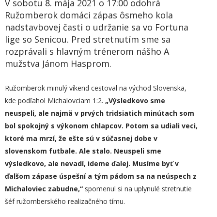
V sobotu 8. mája 2021 o 17:00 odohrá
Ružomberok domáci zápas ôsmeho kola
nadstavbovej časti o udržanie sa vo Fortuna
lige so Senicou. Pred stretnutím sme sa
rozprávali s hlavným trénerom nášho A
mužstva Jánom Hasprom.
Ružomberok minulý víkend cestoval na východ Slovenska,
kde podľahol Michalovciam 1:2.
„
Výsledkovo sme
neuspeli, ale najmä v prvých tridsiatich minútach som
bol spokojný s výkonom chlapcov. Potom sa udiali veci,
ktoré ma mrzí, že ešte sú v súčasnej dobe v
slovenskom futbale. Ale stalo. Neuspeli sme
výsledkovo, ale nevadí, ideme ďalej. Musíme byť v
ďalšom zápase úspešní a tým pádom sa na neúspech z
Michaloviec zabudne,“
spomenul si na uplynulé stretnutie
šéf ružomberského realizačného tímu.