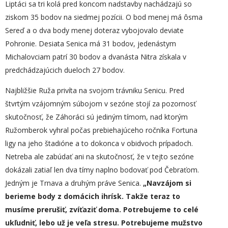
Liptáci sa tri kolá pred koncom nadstavby nachádzajú so
ziskom 35 bodov na siedmej pozícii. O bod menej má ôsma
Sereď a o dva body menej doteraz vybojovalo deviate
Pohronie. Desiata Senica má 31 bodov, jedenástym
Michalovciam patrí 30 bodov a dvanásta Nitra získala v
predchádzajúcich dueloch 27 bodov.
Najbližšie Ruža privíta na svojom trávniku Senicu. Pred
štvrtým vzájomným súbojom v sezóne stojí za pozornosť
skutočnosť, že Záhoráci sú jediným tímom, nad ktorým
Ružomberok vyhral počas prebiehajúceho ročníka Fortuna
ligy na jeho štadióne a to dokonca v obidvoch prípadoch.
Netreba ale zabúdať ani na skutočnosť, že v tejto sezóne
dokázali zatiaľ len dva tímy naplno bodovať pod Čebraťom.
Jedným je Trnava a druhým práve Senica.
„
Navzájom si
berieme body z domácich ihrísk. Takže teraz to
musíme prerušiť, zvíťaziť doma. Potrebujeme to celé
ukľudniť, lebo už je veľa stresu. Potrebujeme mužstvo