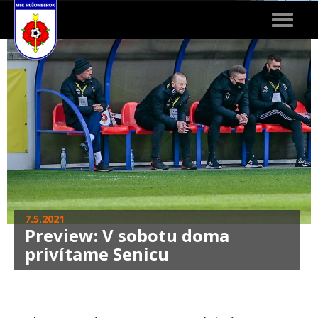
Toggle
navigat
7.5.2021
Preview: V sobotu doma
privítame Senicu