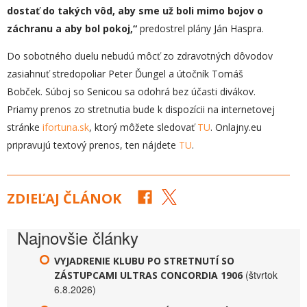
dostať do takých vôd, aby sme už boli mimo bojov o
záchranu a aby bol pokoj,“
predostrel plány Ján Haspra.
Do sobotného duelu nebudú môcť zo zdravotných dôvodov
zasiahnuť stredopoliar Peter Ďungel a útočník Tomáš
Bobček. Súboj so Senicou sa odohrá bez účasti divákov.
Priamy prenos zo stretnutia bude k dispozícii na internetovej
stránke
ifortuna.sk
, ktorý môžete sledovať
TU
. Onlajny.eu
pripravujú textový prenos, ten nájdete
TU
.
ZDIEĽAJ ČLÁNOK
Najnovšie články
VYJADRENIE KLUBU PO STRETNUTÍ SO
(štvrtok
ZÁSTUPCAMI ULTRAS CONCORDIA 1906
6.8.2026)