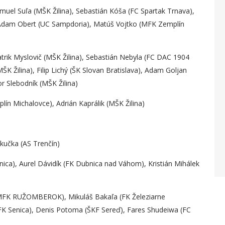
muel Suľa (MŠK Žilina), Sebastián Kóša (FC Spartak Trnava),
 Adam Obert (UC Sampdoria), Matúš Vojtko (MFK Zemplín
trik Myslovič (MŠK Žilina), Sebastián Nebyla (FC DAC 1904
K Žilina), Filip Lichý (ŠK Slovan Bratislava), Adam Goljan
or Slebodník (MŠK Žilina)
ín Michalovce), Adrián Kaprálik (MŠK Žilina)
kučka (AS Trenčín)
enica), Aurel Dávidík (FK Dubnica nad Váhom), Kristián Mihálek
(MFK RUŽOMBEROK), Mikuláš Bakaľa (FK Železiarne
(FK Senica), Denis Potoma (ŠKF Sereď), Fares Shudeiwa (FC