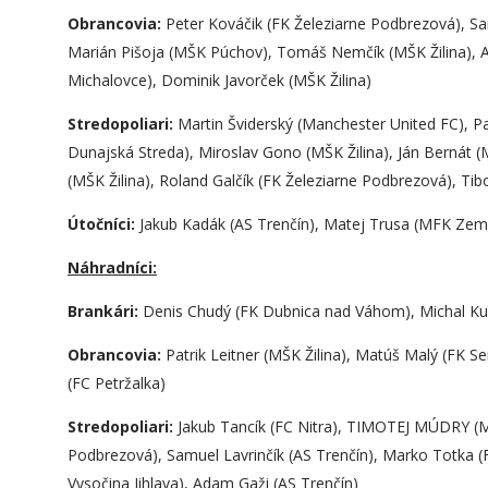
Obrancovia:
Peter Kováčik (FK Železiarne Podbrezová), Sa
Marián Pišoja (MŠK Púchov), Tomáš Nemčík (MŠK Žilina),
Michalovce), Dominik Javorček (MŠK Žilina)
Stredopoliari:
Martin Šviderský (Manchester United FC), Pa
Dunajská Streda), Miroslav Gono (MŠK Žilina), Ján Bernát (MŠ
(MŠK Žilina), Roland Galčík (FK Železiarne Podbrezová), Tib
Útočníci:
Jakub Kadák (AS Trenčín), Matej Trusa (MFK Zempl
Náhradníci:
Brankári:
Denis Chudý (FK Dubnica nad Váhom), Michal Ku
Obrancovia:
Patrik Leitner (MŠK Žilina), Matúš Malý (FK S
(FC Petržalka)
Stredopoliari:
Jakub Tancík (FC Nitra), TIMOTEJ MÚDRY 
Podbrezová), Samuel Lavrinčík (AS Trenčín), Marko Totka 
Vysočina Jihlava), Adam Gaži (AS Trenčín)