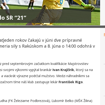
do SR “21“
ťjeden rokov čakajú v júni dve prípravné
zmeria sily s Rakúskom a 8. júna o 14:00 odohrá v
az pred septembrovým začiatkom kvalifikácie Majstrovstiev
si svojimi výkonmi vypýtal brankár
Ivan Krajčírik
, ktorý sa na
u a viackrát výrazne podržal mužstvo. Medzi náhradníkmi sa
alizačnom tíme náš klub zastupuje lekár
František Rigo
.
a (FK Železiarne Podbrezová), Ľubomír Belko (MŠK Žilina)