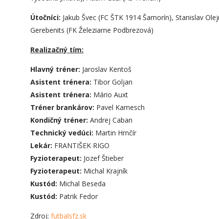
Útočníci:
Jakub Švec (FC ŠTK 1914 Šamorín), Stanislav Olejn
Gerebenits (FK Železiarne Podbrezová)
Realizačný tím:
Hlavný tréner:
Jaroslav Kentoš
Asistent
trénera
:
Tibor Goljan
Asistent
trénera
:
Mário Auxt
Tréner brankárov:
Pavel Kamesch
Kondičný tréner:
Andrej Caban
Technický vedúci:
Martin Hrnčír
Lekár:
FRANTIŠEK RIGO
Fyzioterapeut:
Jozef Štieber
Fyzioterapeut:
Michal Krajník
Kustód:
Michal Beseda
Kustód:
Patrik Fedor
Zdroj:
futbalsfz.sk