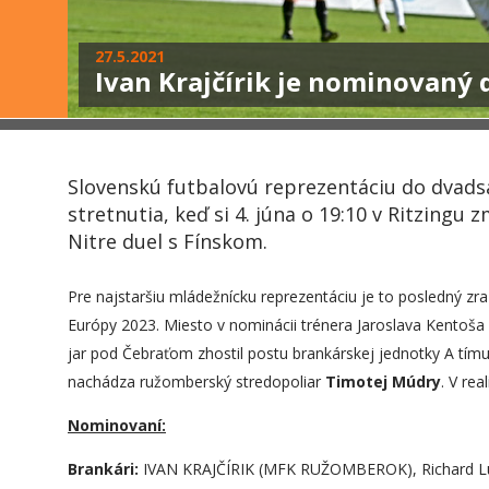
27.5.2021
Ivan Krajčírik je nominovaný 
Slovenskú futbalovú reprezentáciu do dvadsa
stretnutia, keď si 4. júna o 19:10 v Ritzingu 
Nitre duel s Fínskom.
Pre najstaršiu mládežnícku reprezentáciu je to posledný zr
Európy 2023. Miesto v nominácii trénera Jaroslava Kentoša 
jar pod Čebraťom zhostil postu brankárskej jednotky A tím
nachádza ružomberský stredopoliar
Timotej Múdry
. V re
Nominovaní:
Brankári:
IVAN KRAJČÍRIK (MFK RUŽOMBEROK), Richard Ludh