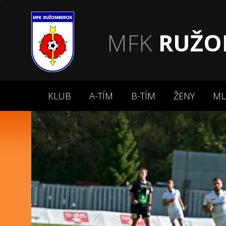
MFK
RUŽO
KLUB
A-TÍM
B-TÍM
ŽENY
ML