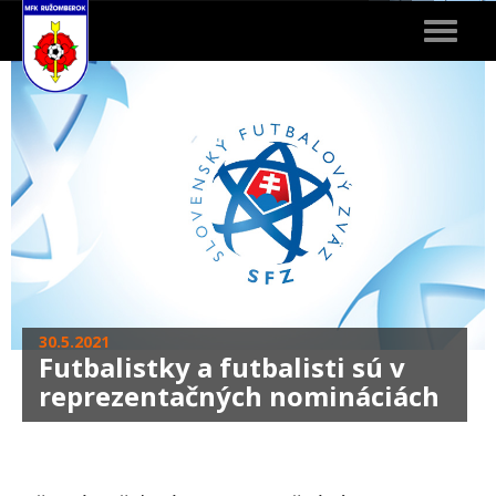
Toggle
navigat
30.5.2021
Futbalistky a futbalisti sú v
reprezentačných nomináciách