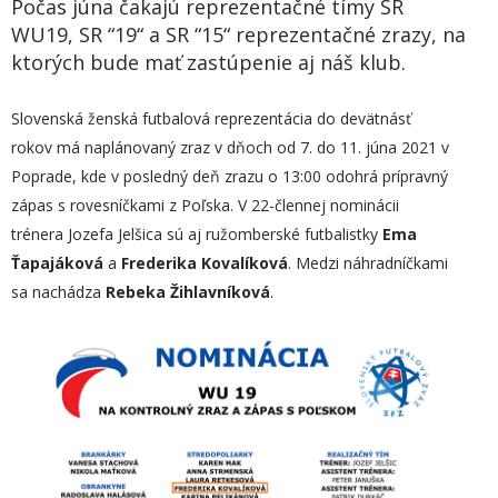
Počas júna čakajú reprezentačné tímy SR
WU19, SR “19“ a SR “15“ reprezentačné zrazy, na
ktorých bude mať zastúpenie aj náš klub.
Slovenská ženská futbalová reprezentácia do devätnásť
rokov má naplánovaný zraz v dňoch od 7. do 11. júna 2021 v
Poprade, kde v posledný deň zrazu o 13:00 odohrá prípravný
zápas s rovesníčkami z Poľska. V 22-člennej nominácii
trénera Jozefa Jelšica sú aj ružomberské futbalistky
Ema
Ťapajáková
a
Frederika Kovalíková
. Medzi náhradníčkami
sa nachádza
Rebeka Žihlavníková
.