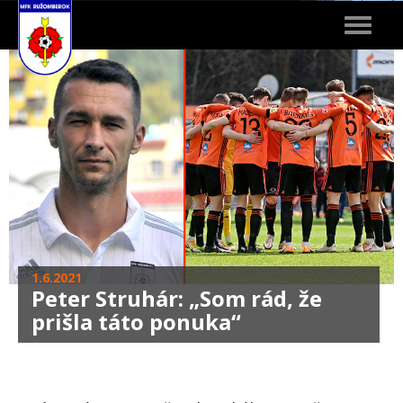
Toggle
navigat
1.6.2021
Peter Struhár: „Som rád, že
prišla táto ponuka“