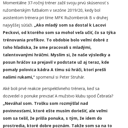
Momentálne 37-ročný tréner zažil svoju prvú skúsenosť s
ružomberským futbalom v sezóne 2019/20, kedy bol
asistentom trénera pri tíme MFK Ružomberok B v druhej
najvyššej súťaži.
„
Ako mladý som sa dostal k Lacovi
Peckovi, od ktorého som sa mohol veľa učiť, čo sa týka
trénovania profíkov. To obdobie bolo veľmi dobré z
toho hľadiska, že sme pracovali s mladými,
talentovanými hráčmi. Myslím si, že naše výsledky a
posun hráčov sa prejavil v podstate už aj teraz, kde
pomaly polovica kádra A tímu sú hráči, ktorí prešli
našimi rukami,“
spomenul si Peter Struhár.
Aké boli prvé reakcie perspektívneho trénera, keď sa
dozvedel o ponuke prevziať A mužstvo klubu spod Čebraťa?
„Neváhal som. Trošku som rozmýšľal nad
povinnosťami, ktoré ešte musím doriešiť, ale veľmi
som sa tešil, že prišla ponuka, s tým, že idem do
prostredia, ktoré dobre poznám. Takže som sa na to