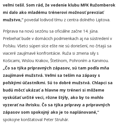
veľmi tešil. Som rád, že
vedenie klubu MFK Ružomberok
mi dal
o
ako mladému trénerovi možnosť prevziať
mužstvo,“
povedal lodivod tímu z centra dolného Liptova.
Príprava na novú sezónu sa oficiálne začne 14. júna.
Prebiehať bude v domácich podmienkach aj na sústredení v
Poľsku. Všetci súperi síce ešte nie sú doriešení, no črtajú sa
viaceré zaujímavé konfrontácie. Ruža si zmeria sily s
Košicami, Wislou Krakov, Štetínom, Pohroním a Karvinou.
„Čo sa týka prípravných zápasov, sú tam podľa mňa
zaujímavé mužstvá. Veľmi sa teším na zápasy s
poľskými účastníkmi. Sú to dobré mužstvá. Chlapci sa
budú môcť ukázať a hlavne my tréneri si môžeme
vyskúšať určité veci, rôzne štýly, ako by
to mohlo
vyzerať na ihrisku. Čo sa týka prípravy a prípravných
zápasov som spokojný ako je to naplánované,“
spokojne konštatoval Peter Struhár.