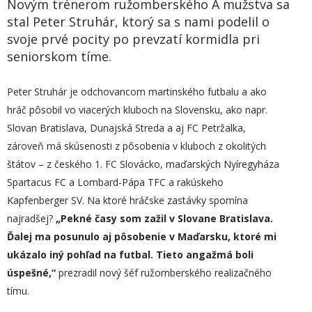
Novým trénerom ružomberského A mužstva sa
stal Peter Struhár, ktorý sa s nami podelil o
svoje prvé pocity po prevzatí kormidla pri
seniorskom tíme.
Peter Struhár je odchovancom martinského futbalu a ako
hráč pôsobil vo viacerých kluboch na Slovensku, ako napr.
Slovan Bratislava, Dunajská Streda a aj FC Petržalka,
zároveň má skúsenosti z pôsobenia v kluboch z okolitých
štátov – z českého 1. FC Slovácko, maďarských Nyíregyháza
Spartacus FC a Lombard-Pápa TFC a rakúskeho
Kapfenberger SV. Na ktoré hráčske zastávky spomína
najradšej?
„
Pekné časy som zažil v Slovane Bratislava.
Ďalej ma posunulo aj pôsobenie v Maďarsku, ktoré mi
ukázalo iný pohľad na futbal. Tieto angažmá boli
úspešné,“
prezradil nový šéf ružomberského realizačného
tímu.