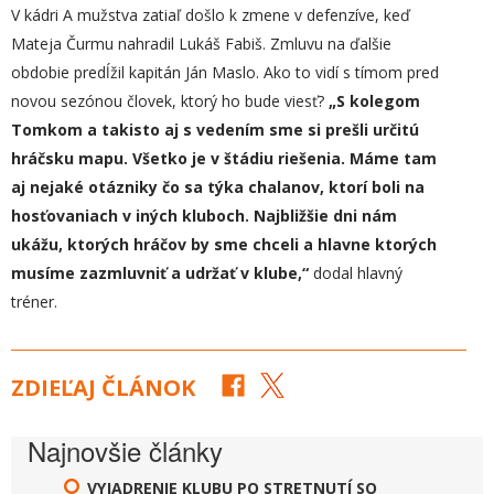
V kádri A mužstva zatiaľ došlo k zmene v defenzíve, keď
Mateja Čurmu nahradil Lukáš Fabiš. Zmluvu na ďalšie
obdobie predĺžil kapitán Ján Maslo. Ako to vidí s tímom pred
novou sezónou človek, ktorý ho bude viesť?
„
S kolegom
Tomkom a takisto aj s vedením sme si prešli určitú
hráčsku mapu. Všetko je v štádiu riešenia. Máme tam
aj nejaké otázniky čo sa týka chalanov, ktorí boli na
hosťovaniach v iných kluboch. Najbližšie dni nám
ukážu, ktorých hráčov by sme chceli a hlavne ktorých
musíme zazmluvniť a udržať v klube,“
dodal hlavný
tréner.
ZDIEĽAJ ČLÁNOK
Najnovšie články
VYJADRENIE KLUBU PO STRETNUTÍ SO