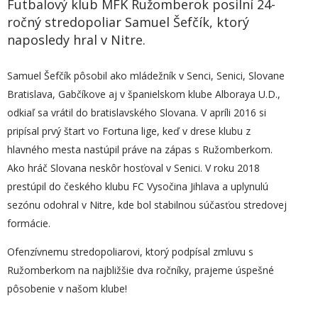
Futbalový klub MFK Ružomberok posilní 24-
ročný stredopoliar Samuel Šefčík, ktorý
naposledy hral v Nitre.
Samuel Šefčík pôsobil ako mládežník v Senci, Senici, Slovane
Bratislava, Gabčíkove aj v španielskom klube Alboraya U.D.,
odkiaľ sa vrátil do bratislavského Slovana. V apríli 2016 si
pripísal prvý štart vo Fortuna lige, keď v drese klubu z
hlavného mesta nastúpil práve na zápas s Ružomberkom.
Ako hráč Slovana neskôr hosťoval v Senici. V roku 2018
prestúpil do českého klubu FC Vysočina Jihlava a uplynulú
sezónu odohral v Nitre, kde bol stabilnou súčasťou stredovej
formácie.
Ofenzívnemu stredopoliarovi, ktorý podpísal zmluvu s
Ružomberkom na najbližšie dva ročníky, prajeme úspešné
pôsobenie v našom klube!