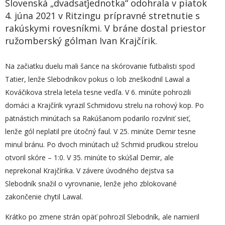
Slovenská „dvadsaťjednotka“ odohrala v piatok
4. júna 2021 v Ritzingu prípravné stretnutie s
rakúskymi rovesníkmi. V bráne dostal priestor
ružomberský gólman Ivan Krajčírik.
Na začiatku duelu mali šance na skórovanie futbalisti spod
Tatier, lenže Slebodníkov pokus o lob zneškodnil Lawal a
Kováčikova strela letela tesne vedľa. V 6. minúte pohrozili
domáci a Krajčírik vyrazil Schmidovu strelu na rohový kop. Po
pätnástich minútach sa Rakúšanom podarilo rozvlniť sieť,
lenže gól neplatil pre útočný faul. V 25. minúte Demir tesne
minul bránu. Po dvoch minútach už Schmid prudkou strelou
otvoril skóre – 1:0. V 35. minúte to skúšal Demir, ale
neprekonal Krajčírika. V závere úvodného dejstva sa
Slebodník snažil o vyrovnanie, lenže jeho zblokované
zakončenie chytil Lawal.
Krátko po zmene strán opäť pohrozil Slebodník, ale namieril