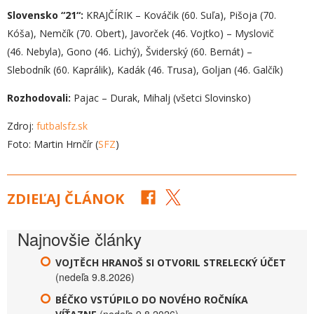
S
lovensko “
21“:
KRAJČÍRIK – Kováčik (60. Suľa), Pišoja (70.
Kóša), Nemčík (70. Obert), Javorček (46. Vojtko) – Myslovič
(46. Nebyla), Gono (46. Lichý), Šviderský (60. Bernát) –
Slebodník (60. Kaprálik), Kadák (46. Trusa), Goljan (46. Galčík)
Rozhodovali:
Pajac – Durak, Mihalj (všetci Slovinsko)
Zdroj:
futbalsfz.sk
Foto: Martin Hrnčír (
SFZ
)
ZDIEĽAJ ČLÁNOK
Najnovšie články
VOJTĚCH HRANOŠ SI OTVORIL STRELECKÝ ÚČET
(nedeľa 9.8.2026)
BÉČKO VSTÚPILO DO NOVÉHO ROČNÍKA