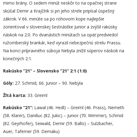
mimo brány. O sedem minút neskôr to na opačnej strane
skúšal Demir a Krajčírik si pri jeho strele pripísal úspešný
zákrok. V 66. minúte sa po rohovom kope najlepšie
zorientoval v slovenskej šestnástke Junior a zvýšil rakúsky
náskok na 2:0. Po dvanástich minútach sa opäť predviedol
ružomberský brankár, keď vyrazil nebezpečnú strelu Prassu.
Na konci prípravného súboja Nebyla znížil súperov náskok na
konečných 2:1.
Rakúsko “21“ – Slovensko “21“ 2:1 (1:0)
Góly:
27. Schmid, 66. Junior – 90. Nebyla
Ž
ltá karta
:
33. Greiml
R
akúsko “
21“:
Lawal (46. Hedl) – Greiml (46. Prass), Nemeth
(58. Klarer), Daniliuc (82. Jukic) – Junior (70. Wimmer), Schmid
(82. Geyrhofer), Seiwald, Demir (59. Ballo) – Sulzbacher,
Auer, Taferner (59. Demaku)