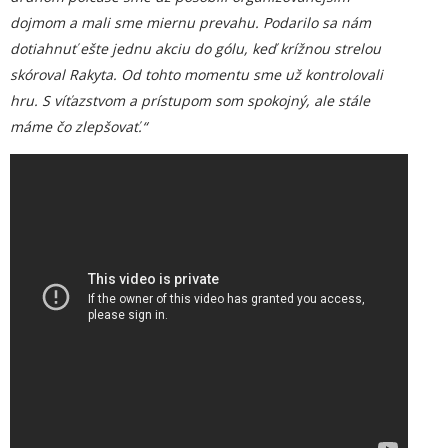
dojmom a mali sme miernu prevahu. Podarilo sa nám
dotiahnuť ešte jednu akciu do gólu, keď krížnou strelou
skóroval Rakyta. Od tohto momentu sme už kontrolovali
hru. S víťazstvom a prístupom som spokojný, ale stále
máme čo zlepšovať.“