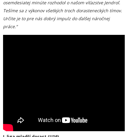
osemdesiatej minúte rozhodol o našom víťazstve Jendroľ.
Tešíme sa z výkonov všetkých troch dorasteneckých tímov.
Určite je to pre nás dobrý impulz do ďalšej náročnej
práce.“
I. liga mladší dorast (U16)