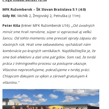
MFK Ružomberok – ŠK Slovan Bratislava 5:1 (4:0)
Góly RK:
Michlík 2, Žmijovský 2, Petruška (z 11m)
Peter Kiša
(tréner MFK Ružomberok U16): „
Od úvodných
minút sme hrali nervózne, súper si vypracoval aj veľkú
šancu. Od tohto momentu sme prevzali opraty zápasu do
vlastných rúk. Hrali sme sebavedomo, vychádzali nám
kombinácie po krajných vertikálach. Najdôležitejšie je, že
sme boli efektívni a dali sme päť gólov. Som rad, že tvrdá
práca z tréningového procesu sa postupne ukazuje.
Víťazstvo nepreceňujeme, pokračujeme v tvrdej práci.
Chlapcom ďakujem za výkon a zároveň gratulujem k
víťazstvu.“