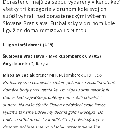
Dorastenci majú za sebou vydarený víkend, keď
všetky tri kategórie v druhom kole svojich
súťaží vyhrali nad dorasteneckými výbermi
Slovana Bratislava. Futbalistky v druhom kole I.
ligy žien doma remizovali s Nitrou.
I. liga starší dorast (U19)
ŠK Slovan Bratislava – MFK Ružomberok 0:3 (0:2)
Góly:
Macejko 2, Rakyta
Miroslav Latiak
(tréner MFK Ružomberok U19): „
Do
Bratislavy sme cestovali s cieľom pokúsiť sa získať stratené
domáce body proti Petržalke. Do zápasu sme nevstúpili
dobre, keď najväčšie problémy nám robili krídelníci
súpera. Na naše šťastie Slovan nedokázal svoje šance
využiť a tak sme udreli m
y
dvoma gólmi Macejka. Do
polčasu stihli domáci zahodiť ešte aj pokutový kop. V
druhom polčase sme už pôsobili organizovanejším