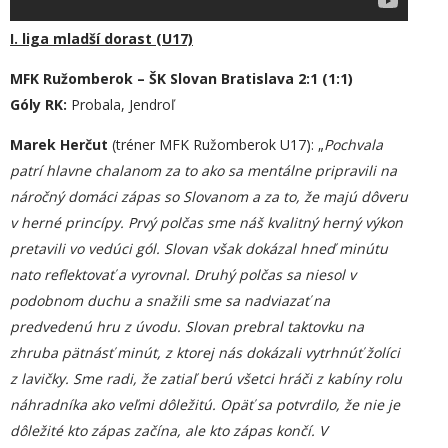
I. liga mladší dorast (U17)
MFK Ružomberok – ŠK Slovan Bratislava 2:1 (1:1)
Góly RK:
Probala, Jendroľ
Marek Herčut
(tréner MFK Ružomberok U17): „
Pochvala
patrí hlavne chalanom za to ako sa mentálne pripravili na
náročný domáci zápas so Slovanom a za to, že majú dôveru
v herné princípy. Prvý polčas sme náš kvalitný herný výkon
pretavili vo vedúci gól. Slovan však dokázal hneď minútu
nato reflektovať a vyrovnal. Druhý polčas sa niesol v
podobnom duchu a snažili sme sa nadviazať na
predvedenú hru z úvodu. Slovan prebral taktovku na
zhruba pätnásť minút, z ktorej nás dokázali vytrhnúť žolíci
z lavičky. Sme radi, že zatiaľ berú všetci hráči z kabíny rolu
náhradníka ako veľmi dôležitú. Opäť sa potvrdilo, že nie je
dôležité kto zápas začína, ale kto zápas končí. V