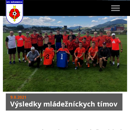
Toggle
navigat
9.8.2021
Výsledky mládežníckych tímov