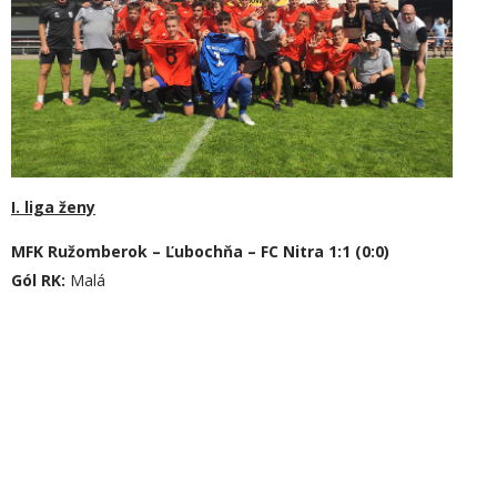
I. liga ženy
MFK Ružomberok – Ľubochňa – FC Nitra 1:1 (0:0)
Gól RK:
Malá