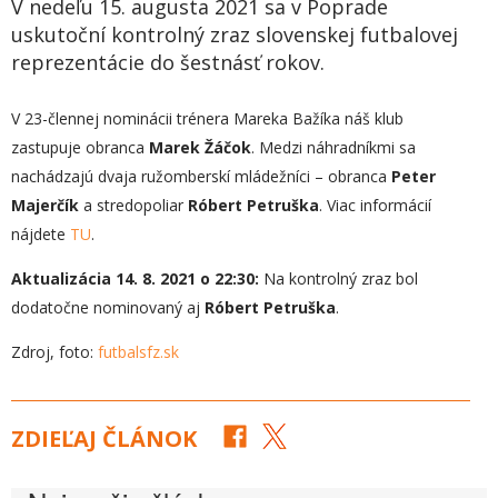
V nedeľu 15. augusta 2021 sa v Poprade
uskutoční kontrolný zraz slovenskej futbalovej
reprezentácie do šestnásť rokov.
V 23-člennej nominácii trénera Mareka Bažíka náš klub
zastupuje obranca
Marek Žáčok
. Medzi náhradníkmi sa
nachádzajú dvaja ružomberskí mládežníci – obranca
Peter
Majerčík
a stredopoliar
Róbert Petruška
. Viac informácií
nájdete
TU
.
Aktualizácia 14. 8. 2021 o 22:30:
Na kontrolný zraz bol
dodatočne nominovaný aj
Róbert Petruška
.
Zdroj, foto:
futbalsfz.sk
ZDIEĽAJ ČLÁNOK