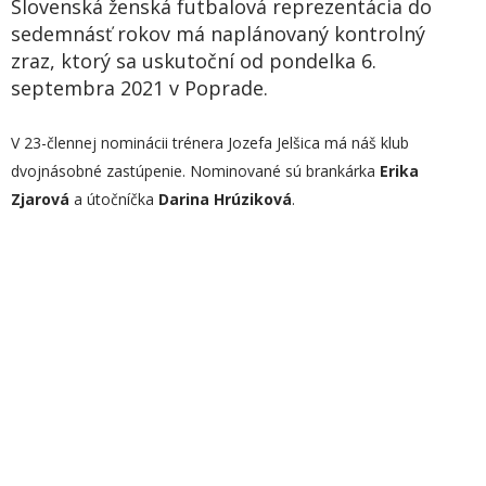
Slovenská ženská futbalová reprezentácia do
sedemnásť rokov má naplánovaný kontrolný
zraz, ktorý sa uskutoční od pondelka 6.
septembra 2021 v Poprade.
V 23-člennej nominácii trénera Jozefa Jelšica má náš klub
dvojnásobné zastúpenie. Nominované sú brankárka
Erika
Zjarová
a útočníčka
Darina Hrúziková
.