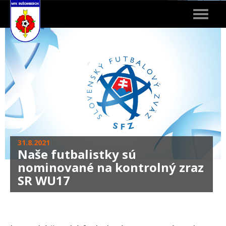
Toggle
navigat
31.8.2021
Naše futbalistky sú
nominované na kontrolný zraz
SR WU17