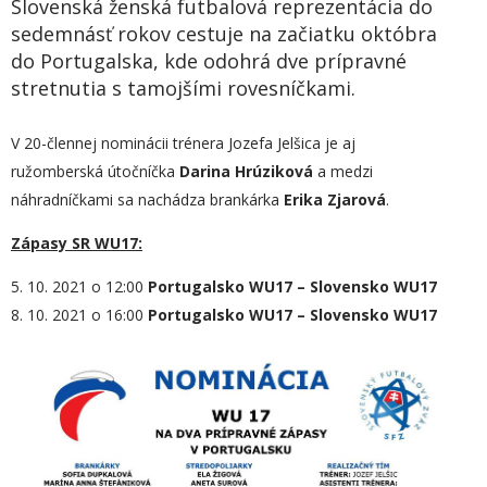
Slovenská ženská futbalová reprezentácia do
sedemnásť rokov cestuje na začiatku októbra
do Portugalska, kde odohrá dve prípravné
stretnutia s tamojšími rovesníčkami.
V 20-člennej nominácii trénera Jozefa Jelšica je aj
ružomberská útočníčka
Darina Hrúziková
a medzi
náhradníčkami sa nachádza brankárka
Erika Zjarová
.
Zápasy SR WU17:
5. 10. 2021 o 12:00
Portugalsko WU17 – Slovensko WU17
8. 10. 2021 o 16:00
Portugalsko WU17 – Slovensko WU17