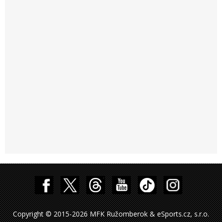
Copyright © 2015-2026 MFK Ružomberok & eSports.cz, s.r.o.