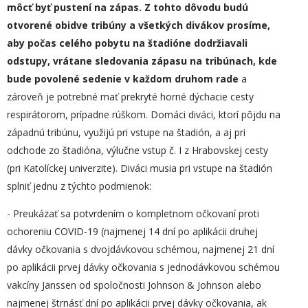
môcť byť pustení na zápas
.
Z tohto dôvodu budú
otvorené
obidve tribúny a všetkých divákov prosíme,
aby počas celého pobytu na štadióne dodržiavali
odstupy, vrátane sledovania zápasu na tribúnach, kde
bude povolené sedenie v každom druhom rade
a
zároveň je potrebné mať prekryté horné dýchacie cesty
respirátorom, prípadne rúškom. Domáci diváci, ktorí pôjdu na
západnú tribúnu, využijú pri vstupe na štadión, a aj pri
odchode zo štadióna, výlučne vstup č. I z Hrabovskej cesty
(pri Katolíckej univerzite). Diváci musia pri vstupe na štadión
splniť jednu z týchto podmienok:
- Preukázať sa potvrdením o kompletnom očkovaní proti
ochoreniu COVID-19 (najmenej 14 dní po aplikácii druhej
dávky očkovania s dvojdávkovou schémou, najmenej 21 dní
po aplikácii prvej dávky očkovania s jednodávkovou schémou
vakcíny Janssen od spoločnosti Johnson & Johnson alebo
najmenej štrnásť dní po aplikácii prvej dávky očkovania, ak