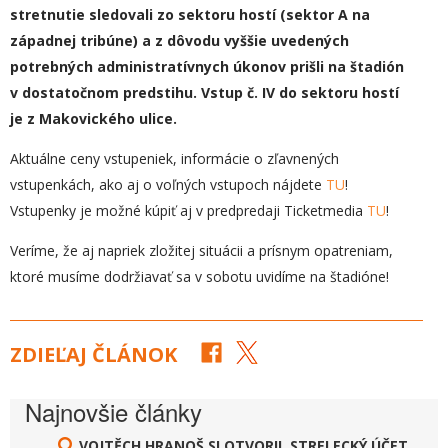
stretnutie sledovali zo sektoru hostí (sektor A na
západnej tribúne) a z dôvodu vyššie uvedených
potrebných administratívnych úkonov prišli na štadión
v dostatočnom predstihu. Vstup č. IV do sektoru hostí
je z Makovického ulice.
Aktuálne ceny vstupeniek, informácie o zľavnených
vstupenkách, ako aj o voľných vstupoch nájdete
TU
!
Vstupenky je možné kúpiť aj v predpredaji Ticketmedia
TU
!
Veríme, že aj napriek zložitej situácii a prísnym opatreniam,
ktoré musíme dodržiavať sa v sobotu uvidíme na štadióne!
ZDIEĽAJ ČLÁNOK
Najnovšie články
VOJTĚCH HRANOŠ SI OTVORIL STRELECKÝ ÚČET