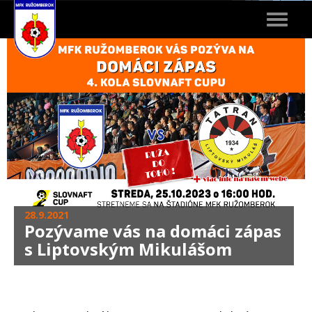
Toggle
navigat
28.9.2021
Pozývame vás na domáci zápas
s Liptovským Mikulášom