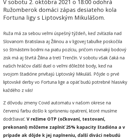
V sobotu 2. októbra 2021 o 18:00 odohrá
Ružomberok domáci zápas desiateho kola
Fortuna ligy s Liptovským Mikulášom.
Ruža má za sebou veľmi úspešný týždeň, keď zvíťazila nad
Slovanom Bratislava aj Žilinou a v ligovej tabuľke poskočila
so štrnástimi bodmi na piatu pozíciu, pričom rovnaký bodový
zisk má aj štvrtá Žilina a tretí Trenčín. V sobotu však čaká na
našich hráčov ďalší duel o veľmi dôležité body, keď na
svojom štadióne privítajú Liptovský Mikuláš. Pôjde o prvé
liptovské derby vo Fortuna lige a opäť budú potrebné hlasivky
každého z vás!
Z dôvodu zmeny Covid automatu v našom okrese na
červenú farbu došlo k sprísneniu opatrení, ktoré musíme
dodržiavať.
V režime OTP (očkovaní, testovaní,
prekonaní) môžeme zaplniť 25% kapacity štadióna
a v
prípade ak dôjde k jej naplneniu, ďalší diváci nebudú