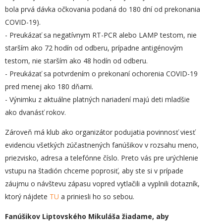
bola prvá dávka očkovania podaná do 180 dní od prekonania
COVID-19).
- Preukázať sa negatívnym RT-PCR alebo LAMP testom, nie
starším ako 72 hodín od odberu, prípadne antigénovým
testom, nie starším ako 48 hodín od odberu.
- Preukázať sa potvrdením o prekonaní ochorenia COVID-19
pred menej ako 180 dňami.
- Výnimku z aktuálne platných nariadení majú deti mladšie
ako dvanásť rokov.
Zároveň má klub ako organizátor podujatia povinnosť viesť
evidenciu všetkých zúčastnených fanúšikov v rozsahu meno,
priezvisko, adresa a telefónne číslo. Preto vás pre urýchlenie
vstupu na štadión chceme poprosiť, aby ste si v prípade
záujmu o návštevu zápasu vopred vytlačili a vyplnili dotazník,
ktorý nájdete
TU
a priniesli ho so sebou.
Fanúšikov Liptovského Mikuláša žiadame, aby