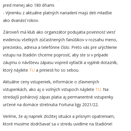
pred menej ako 180 dňami.
- Výnimku z aktuálne platných nariadení majú deti mladšie
ako dvanásť rokov.
Zároveň má klub ako organizátor podujatia povinnosť viesť
evidenciu všetkých zúčastnených fanúšikov v rozsahu meno,
priezvisko, adresa a telefónne číslo. Preto vás pre urýchlenie
vstupu na štadión chceme poprosiť, aby ste si v prípade
záujmu o návštevu zápasu vopred vytlačili a vyplnili dotazník,
ktorý nájdete
TU
a priniesli ho so sebou.
Aktuálne ceny vstupeniek, informácie o zľavnených
vstupenkách, ako aj o voľných vstupoch nájdete
TU
. Na
stredajší pohárový zápas platia aj permanentné vstupenky
určené na domáce stretnutia Fortuna ligy 2021/22.
Veríme, že aj napriek zložitej situácii a prísnym opatreniam,
ktoré musíme dodržiavať sa v stredu uvidíme na štadióne!