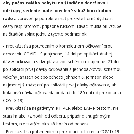
aby počas celého pobytu na štadióne dodržiavali
odstupy, sedenie
bude povolené
v každom druhom
rade
a zároveň je potrebné mať prekryté horné dýchacie
cesty respirátorom, prípadne rúškom. Diváci musia pri vstupe
na štadión splniť jednu z týchto podmienok:
- Preukázať sa potvrdením o kompletnom očkovaní proti
ochoreniu COVID-19 (najmenej 14 dní po aplikácii druhej
dávky očkovania s dvojdávkovou schémou, najmenej 21 dní
po aplikácii prvej dávky očkovania s jednodávkovou schémou
vakcíny Janssen od spoločnosti Johnson & Johnson alebo
najmenej štrnásť dní po aplikácii prvej dávky očkovania, ak
bola prvá dávka očkovania podaná do 180 dní od prekonania
COVID-19).
- Preukázať sa negatívnym RT-PCR alebo LAMP testom, nie
starším ako 72 hodín od odberu, prípadne antigénovým
testom, nie starším ako 48 hodín od odberu.
- Preukázať sa potvrdením o prekonaní ochorenia COVID-19