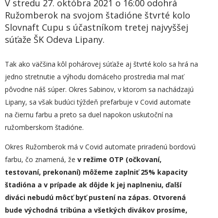
V stredu 27. októbra 2021 o 16:00 odohrá
Ružomberok na svojom štadióne štvrté kolo
Slovnaft Cupu s účastníkom tretej najvyššej
súťaže ŠK Odeva Lipany.
Tak ako väčšina kôl pohárovej súťaže aj štvrté kolo sa hrá na
jedno stretnutie a výhodu domáceho prostredia mal mať
pôvodne náš súper. Okres Sabinov, v ktorom sa nachádzajú
Lipany, sa však budúci týždeň prefarbuje v Covid automate
na čiernu farbu a preto sa duel napokon uskutoční na
ružomberskom štadióne.
Okres Ružomberok má v Covid automate priradenú bordovú
farbu, čo znamená, že
v
režime OTP (očkovaní,
testovaní, prekonaní) môžeme zaplniť 25% kapacity
štadióna a v prípade ak dôjde k jej naplneniu, ďalší
diváci nebudú môcť byť pustení na zápas.
Otvorená
bude východná tribúna
a všetkých divákov prosíme,