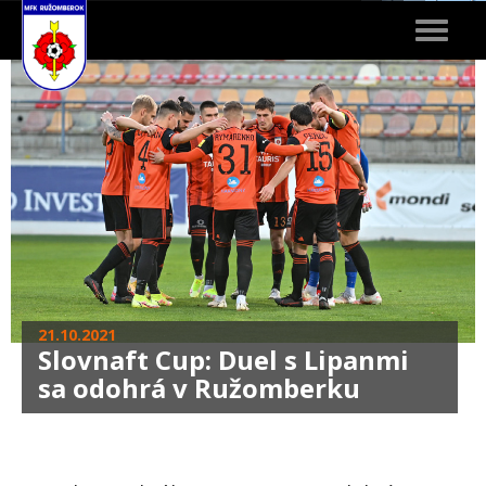
Toggle
navigat
21.10.2021
Slovnaft Cup: Duel s Lipanmi
sa odohrá v Ružomberku